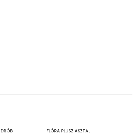
RDRÓB
FLÓRA PLUSZ ASZTAL
P