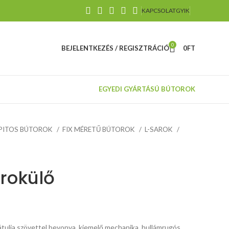
KAPCSOLAT
GYIK
0
BEJELENTKEZÉS / REGISZTRÁCIÓ
0
FT
EGYEDI GYÁRTÁSÚ BÚTOROK
PITOS BÚTOROK
FIX MÉRETŰ BÚTOROK
L-SAROK
arokülő
Méretek:
méretek:
átulja szövettel bevonva, kiemelő mechanika, hullámrugós,