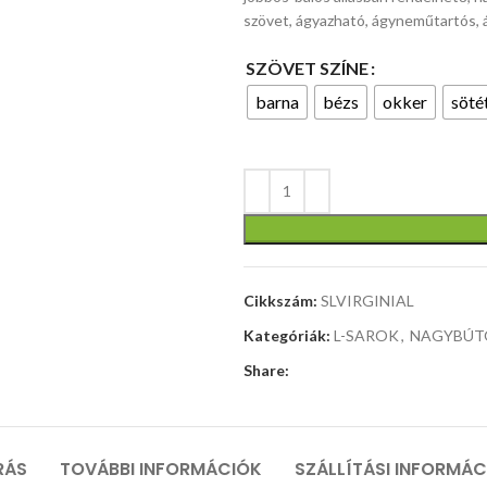
szövet, ágyazható, ágyneműtartós, á
méretek:
120/60/75
SZÖVET SZÍNE
cm, anyaga:
barna
bézs
okker
söté
laminált MDF
/ porszórt
acél szín:
tölgy
sonoma-
fehér
Cikkszám:
SLVIRGINIAL
Kategóriák:
L-SAROK
,
NAGYBÚT
Share:
RÁS
TOVÁBBI INFORMÁCIÓK
SZÁLLÍTÁSI INFORMÁ