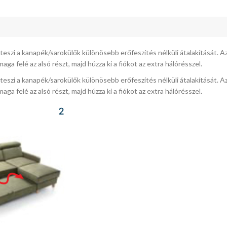
zi a kanapék/sarokülők különösebb erőfeszítés nélküli átalakítását. Az ül
ga felé az alsó részt, majd húzza ki a fiókot az extra hálórésszel.
zi a kanapék/sarokülők különösebb erőfeszítés nélküli átalakítását. Az ül
ga felé az alsó részt, majd húzza ki a fiókot az extra hálórésszel.