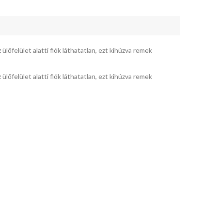
őfelület alatti fiók láthatatlan, ezt kihúzva remek
őfelület alatti fiók láthatatlan, ezt kihúzva remek