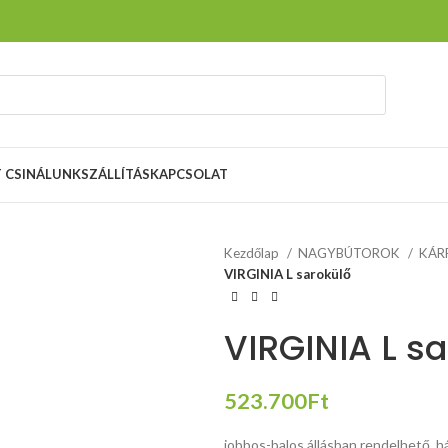
T CSINÁLUNK
SZÁLLÍTÁS
KAPCSOLAT
Kezdőlap
NAGYBÚTOROK
KÁR
VIRGINIA L sarokülő
VIRGINIA L s
523.700
Ft
jobbos-balos állásban rendelhető, h