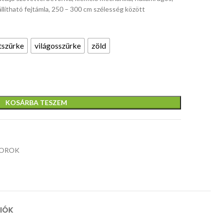
150 × 62 ×
120/55/77
llítható fejtámla, 250 – 300 cm szélesség között
120 cm
cm, anyaga:
Anyag:
laminált
laminált
bútorlap /
méretek:
TILT
tszürke
világosszürke
zöld
forgácslap
magasfényű,
120/50/77
mechanizmu
Szín: fehér
ABS él, szín:
cm, anyag:
gumi
fehér
laminált
bevonatú
forgácslap,
kerekek,
szín: artisan
méretek:
KOSÁRBA TESZEM
tölgy / grafit
67/70 / 112
119 cm,
anyaga: ök
bőr, szín:
bézs
OROK
CIÓK