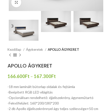
Click to enlarge
Kezdőlap
Ágykeretek
APOLLO ÁGYKERET
APOLLO ÁGYKERET
166.600
Ft
–
167.300
Ft
-18 mm laminált bútorlap oldalak és fejtámla
-Beépített RGB LED világítás
-Opcionálisan rendelhető: éjjeliszekrény, ágyneműtartó
-Fekvőfelület: 160*200/180*200
-2 db Apollo éjjeliszekrénnyel ágy teljes szélessége+50 cm