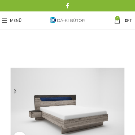
0
MENÜ
0
FT