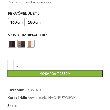
-Matracot nem tartalmaz az ár
FEKVŐFELÜLET
160 cm
180 cm
SZÍNKOMBINÁCIÓK
KOSÁRBA TESZEM
Cikkszám:
DKDV020
Kategóriák:
Ágykeretek
,
NAGYBÚTOROK
Share: