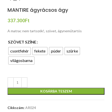
MANTIRE ágyrácsos ágy
337.300
Ft
A matrac nem tartozék!, szövet, ágyneműtartós
SZÖVET SZÍNE
csontfehér
fekete
púder
szürke
világosbarna
KOSÁRBA TESZEM
Cikkszám:
AR024