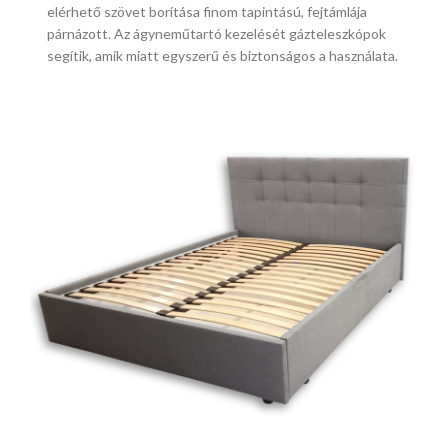
elérhető szövet borítása finom tapintású, fejtámlája
párnázott. Az ágyneműtartó kezelését gázteleszkópok
segítik, amik miatt egyszerű és biztonságos a használata.