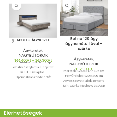
Betina 120 ágy
APOLLO ÁGYKERET
ágyneműtartóval –
-
szürke
Ágykeretek
,
NAGYBÚTOROK
Ágykeretek
,
166.600
Ft
–
167.300
Ft
-18 mm laminált bútorlap
NAGYBÚTOROK
oldalak és fejtámla -Beépített
152.500
Ft
Méretek: 128 × 217 × 107 cm
RGB LED világítás -
Fekvőfelület: 120 × 200 cm
Opcionálisan rendelhető:
Anyag: szövet / lábak: tömörfa
éjjeliszekrény, ágyneműtartó -
Szín: szürke Megjegyzés: Az ár
Fekvőfelület:
matracot nem tartalmaz
160*200/180*200 -2 db Apollo
éjjeliszekrénnyel ágy teljes
szélessége+50 cm -Matracot
nem tartalmaz az ár
Elérhetőségek