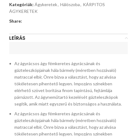
Kategóriák:
Ágykeretek
,
Hálószoba
,
KÁRPITOS
ÁGYKERETEK
Share:
LEÍRÁS
Az ágyrácsos ágy fémkeretes ágyrácsának és
gázteleszkópjainak hála bármely (méretben hozzávaló)
matraccal elbír, Önre bízva a választást, hogy az alvása
tökéletesen pihentető legyen. Impozáns színekben
elérhető szövet borítása finom tapintású, fejtámlája
párnázott. Az ágyneműtartó kezelését gázteleszkópok
segítik, amik miatt egyszerű és biztonságos a használata.
Az ágyrácsos ágy fémkeretes ágyrácsának és
gázteleszkópjainak hála bármely (méretben hozzávaló)
matraccal elbír, Önre bízva a választást, hogy az alvása
tökéletesen pihentető legyen. Impozáns színekben