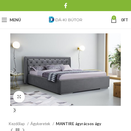
0
MENÜ
0
FT
Click to enlarge
Kezdőlap
Ágykeretek
MANTIRE ágyrácsos ágy