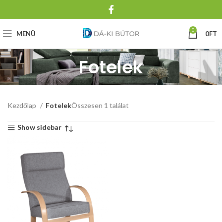
0
MENÜ
0
FT
Fotelek
Kezdőlap
Fotelek
Összesen 1 találat
Show sidebar