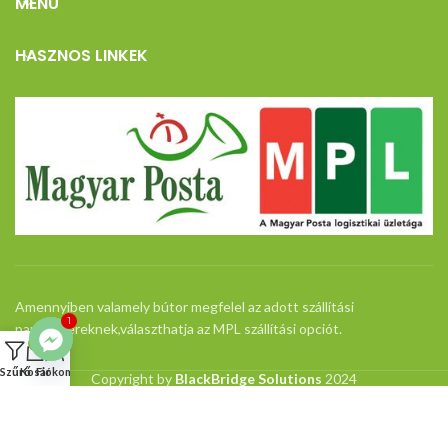
MENÜ
HASZNOS LINKEK
Amennyiben valamely bútor megfelel az adott szállítási
1
paramétereknek,választhatja az MPL szállítási opciót.
0
Szűrő
Kosár
Fiókom
Copyright by
BlackBridge Solutions
2024