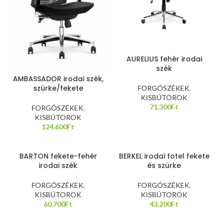
AURELIUS fehér irodai
szék
AMBASSADOR irodai szék,
szürke/fekete
FORGÓSZÉKEK
,
KISBÚTOROK
71.300
Ft
FORGÓSZÉKEK
,
KISBÚTOROK
124.600
Ft
BARTON fekete-fehér
BERKEL irodai fotel fekete
irodai szék
és szürke
FORGÓSZÉKEK
,
FORGÓSZÉKEK
,
KISBÚTOROK
KISBÚTOROK
60.700
Ft
43.200
Ft