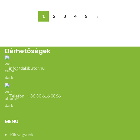
1
2
3
4
5
→
Elérhetőségek
info@dakibutor.hu
Telefon: + 36 30 616 0866
MENÜ
Kik vagyunk