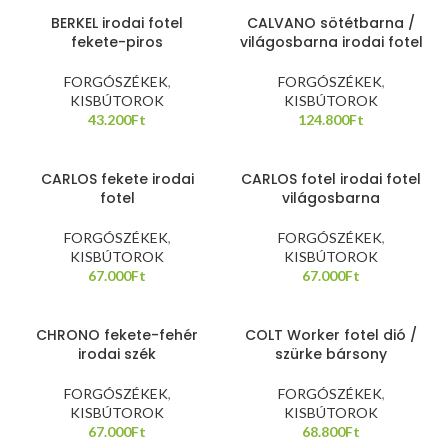
BERKEL irodai fotel
CALVANO sötétbarna /
fekete-piros
világosbarna irodai fotel
FORGÓSZÉKEK
,
FORGÓSZÉKEK
,
KISBÚTOROK
KISBÚTOROK
43.200
Ft
124.800
Ft
CARLOS fekete irodai
CARLOS fotel irodai fotel
fotel
világosbarna
FORGÓSZÉKEK
,
FORGÓSZÉKEK
,
KISBÚTOROK
KISBÚTOROK
67.000
Ft
67.000
Ft
CHRONO fekete-fehér
COLT Worker fotel dió /
irodai szék
szürke bársony
FORGÓSZÉKEK
,
FORGÓSZÉKEK
,
KISBÚTOROK
KISBÚTOROK
67.000
Ft
68.800
Ft