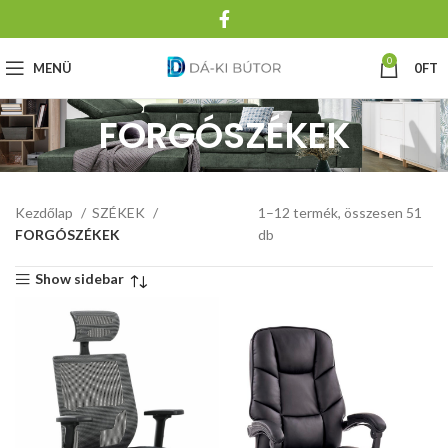
0
MENÜ
0
FT
FORGÓSZÉKEK
Kezdőlap
SZÉKEK
1–12 termék, összesen 51
FORGÓSZÉKEK
db
Show sidebar