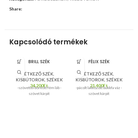
Share:
Kapcsolódó termékek
BRILL SZÉK
FÉLIX SZÉK
ÉTKEZŐ SZÉK
,
ÉTKEZŐ SZÉK
,
KISBÚTOROK
,
SZÉKEK
KISBÚTOROK
,
SZÉKEK
34.200
Ft
21.400
Ft
-szövettel borított fém láb -
-pácolt lakkozott bükkfa váz -
szövet kárpit
szövet kárpit
H
sz
á
2