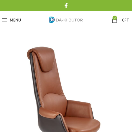
0
MENÜ
0
FT