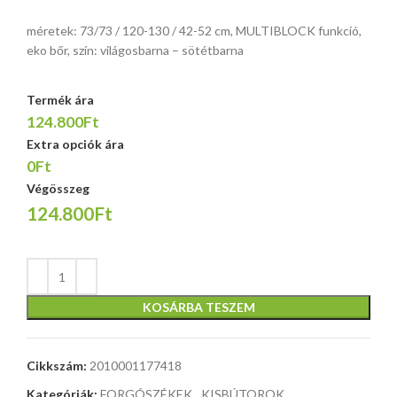
méretek: 73/73 / 120-130 / 42-52 cm, MULTIBLOCK funkció,
eko bőr, szín: világosbarna – sötétbarna
Termék ára
124.800Ft
Extra opciók ára
0Ft
Végösszeg
124.800Ft
KOSÁRBA TESZEM
Cikkszám:
2010001177418
Kategóriák:
FORGÓSZÉKEK
,
KISBÚTOROK