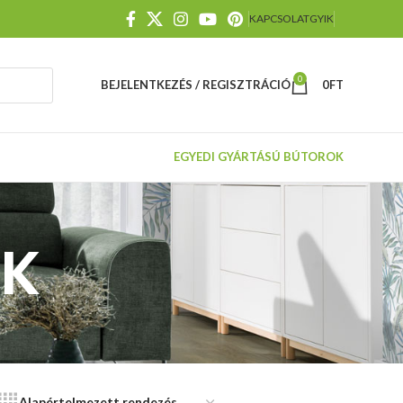
KAPCSOLAT
GYIK
0
BEJELENTKEZÉS / REGISZTRÁCIÓ
0
FT
EGYEDI GYÁRTÁSÚ BÚTOROK
AK