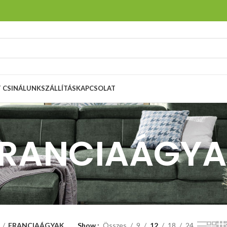
T CSINÁLUNK
SZÁLLÍTÁS
KAPCSOLAT
RANCIAÁGY
FRANCIAÁGYAK
Show
Összes
9
12
18
24