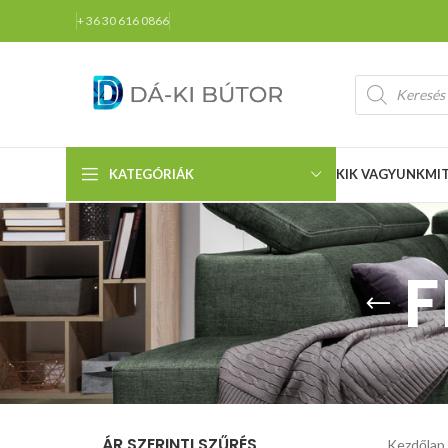
+ 36 30 616 0866
KATEGÓRIÁK
KIK VAGYUNK
MI
F
ÁR SZERINTI SZŰRÉS
Kezdőlap