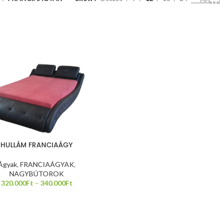
méretek:
122/57/85
cm, anyaga:
laminált
bútorlap,
szín: wotan
tölgy /
antracit
HULLÁM FRANCIAÁGY
Ágyak
,
FRANCIAÁGYAK
,
NAGYBÚTOROK
320.000
Ft
–
340.000
Ft