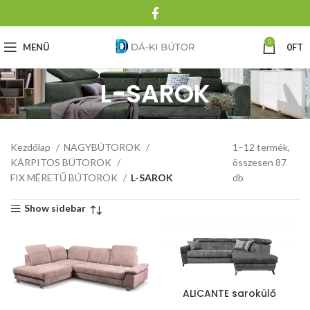
0
MENÜ
0
FT
L-SAROK
Kezdőlap
NAGYBÚTOROK
1–12 termék,
KÁRPITOS BÚTOROK
összesen 87
FIX MÉRETŰ BÚTOROK
L-SAROK
db
Show sidebar
ALICANTE sarokülő