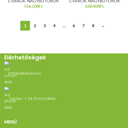
L-SAROK
,
NAGYBÚTOROK
L-SAROK
,
NAGYBÚTOROK
556.100
Ft
630.400
Ft
1
2
3
4
…
6
7
8
→
Elérhetőségek
info@dakibutor.hu
Telefon: + 36 30 616 0866
MENÜ