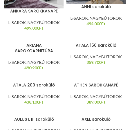
ANNI sarokülő
ANKARA SAROKKANAPÉ
L-SAROK
,
NAGYBÚTOROK
L-SAROK
,
NAGYBÚTOROK
494.000
Ft
499.000
Ft
ARIANA
ATALA 156 sarokülő
SAROKGARNITÚRA
L-SAROK
,
NAGYBÚTOROK
L-SAROK
,
NAGYBÚTOROK
359.700
Ft
490.900
Ft
ATALA 200 sarokülő
ATHEN SAROKKANAPÉ
L-SAROK
,
NAGYBÚTOROK
L-SAROK
,
NAGYBÚTOROK
438.100
Ft
389.000
Ft
AULUS L II. sarokülő
AXEL sarokülő