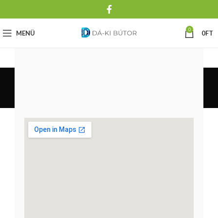
0
MENÜ
0
FT
Kapcsolat