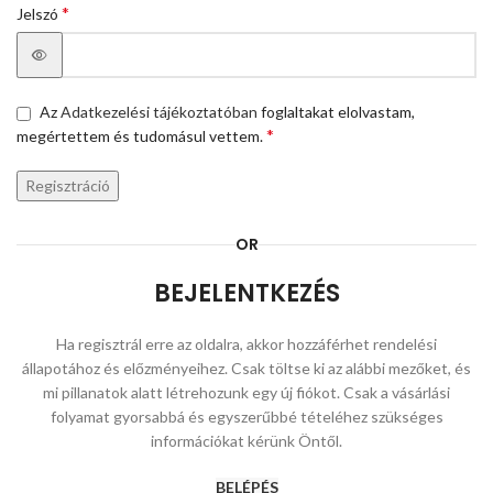
*
Jelszó
Az
Adatkezelési tájékoztatóban
foglaltakat elolvastam,
*
megértettem és tudomásul vettem.
Regisztráció
OR
BEJELENTKEZÉS
Ha regisztrál erre az oldalra, akkor hozzáférhet rendelési
állapotához és előzményeihez. Csak töltse ki az alábbi mezőket, és
mi pillanatok alatt létrehozunk egy új fiókot. Csak a vásárlási
folyamat gyorsabbá és egyszerűbbé tételéhez szükséges
információkat kérünk Öntől.
BELÉPÉS