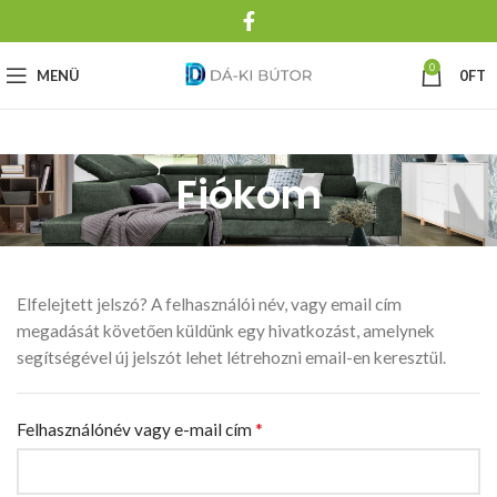
0
MENÜ
0
FT
Fiókom
Elfelejtett jelszó? A felhasználói név, vagy email cím
megadását követően küldünk egy hivatkozást, amelynek
segítségével új jelszót lehet létrehozni email-en keresztül.
*
Felhasználónév vagy e-mail cím