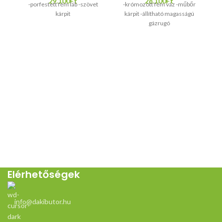
29.100
Ft
28.100
Ft
-porfestett fém láb -szövet
-krómozott fém váz -műbőr
-S
kárpit
kárpit -állítható magasságú
gázrugó
ös
Elérhetőségek
info@dakibutor.hu