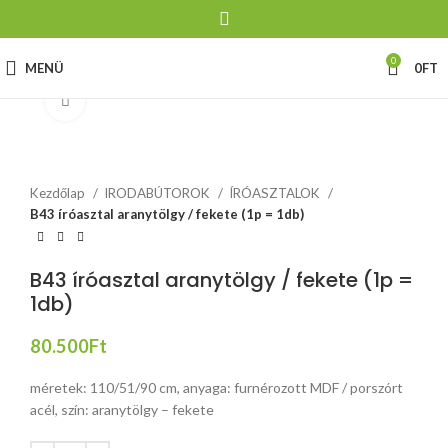
0
MENÜ
0
FT
Click to enlarge
Kezdőlap
IRODABÚTOROK
ÍRÓASZTALOK
B43 íróasztal aranytölgy / fekete (1p = 1db)
B43 íróasztal aranytölgy / fekete (1p =
1db)
80.500
Ft
méretek: 110/51/90 cm, anyaga: furnérozott MDF / porszórt
acél, szín: aranytölgy – fekete