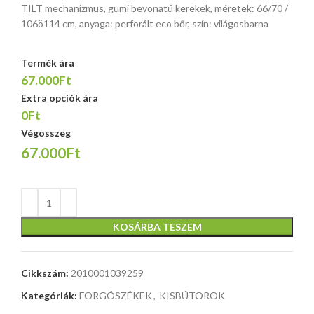
TILT mechanizmus, gumi bevonatú kerekek, méretek: 66/70 /
106ö114 cm, anyaga: perforált eco bőr, szín: világosbarna
Termék ára
67.000Ft
Extra opciók ára
0Ft
Végösszeg
67.000Ft
KOSÁRBA TESZEM
Cikkszám:
2010001039259
Kategóriák:
FORGÓSZÉKEK
,
KISBÚTOROK