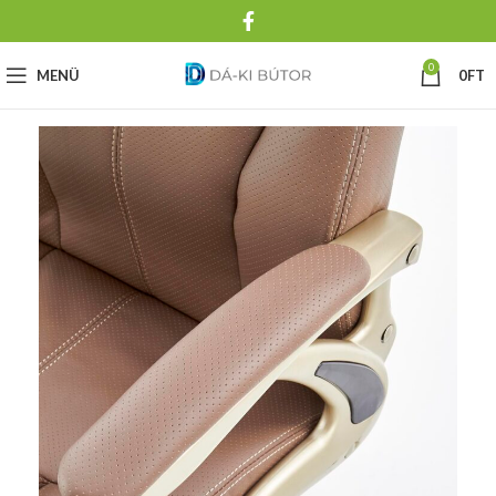
0
MENÜ
0
FT