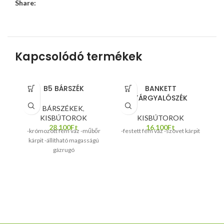
Share:
Kapcsolódó termékek
B5 BÁRSZÉK
BANKETT
TÁRGYALÓSZÉK
BÁRSZÉKEK
,
KISBÚTOROK
KISBÚTOROK
K
28.100
Ft
16.100
Ft
-krómozott fém váz -műbőr
-festett fém váz -szövet kárpit
-
kárpit -állítható magasságú
gázrugó