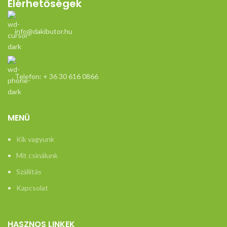
Elérhetőségek
felület. Méret:
hossz/szél/mag: 80(+80) / 80 /
75 cm
info@dakibutor.hu
Telefon: + 36 30 616 0866
MENÜ
Kik vagyunk
Mit csinálunk
Szállítás
Kapcsolat
HASZNOS LINKEK