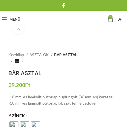
0
MENÜ
0
FT
Click to enlarge
Kezdőlap
ASZTALOK
BÁR ASZTAL
BÁR ASZTAL
39.200
Ft
-18 mm-es laminált bútorlap duplungolt (36 mm-es) kerettel
-18 mm-es laminált bútorlap lábazat fém élvédővel
SZÍNEK