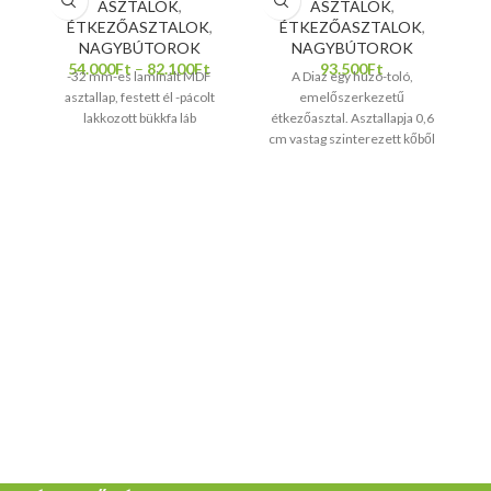
ASZTALOK
,
ASZTALOK
,
ÉTKEZŐASZTALOK
,
ÉTKEZŐASZTALOK
,
NAGYBÚTOROK
NAGYBÚTOROK
54.000
Ft
–
82.100
Ft
93.500
Ft
-32 mm-es laminált MDF
A Diaz egy húzó-toló,
asztallap, festett él -pácolt
emelőszerkezetű
lakkozott bükkfa láb
étkezőasztal. Asztallapja 0,6
cm vastag szinterezett kőből
készült, minden szinterezett
kőlap mérete 80*80 cm.A
vezetősínek műanyagból
készültek, alumínium külső
borítással. Fekete porfestett
fém láb. Az asztallap hátulján 2
fém biztonsági retesz
található. Az asztallábak alján
állítható lábak vannak – ezek
szöge a padlótól függően
változtatható, hogy az asztal
stabil maradjon. Szinterezett
kő asztallap tulajdonságai:
magas hő- és kopásállóság,
alacsony vízfelvétel, UV-
állóság és lerakódásgátló