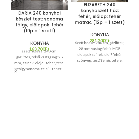
ELIZABETH 240
k
konyhaszett ház:
DARIA 240 konyhai
fehér, előlap: fehér
készlet test: sonoma
matrac (12p = 1 szett)
tölgy, előlapok: fehér
(10p = 1 szett)
KONYHA
ké
281.200
Ft
Szett hossz: 240 cm, gázliftek,
KONYHA
zá
28 mm vastag felső, MDF
163.700
Ft
szett hossza: 240 cm,
előlapok színek: elől? fehér
cr
gázliftes, felső vastagság: 28
szőnyeg, test? fehér, teteje:
mm, színek: eleje - fehér, test -
sonoma tölgy
tölgy sonoma, felső - fehér