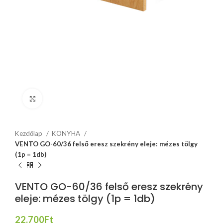
Click to enlarge
Kezdőlap
KONYHA
VENTO GO-60/36 felső eresz szekrény eleje: mézes tölgy
(1p = 1db)
VENTO GO-60/36 felső eresz szekrény
eleje: mézes tölgy (1p = 1db)
22.700
Ft