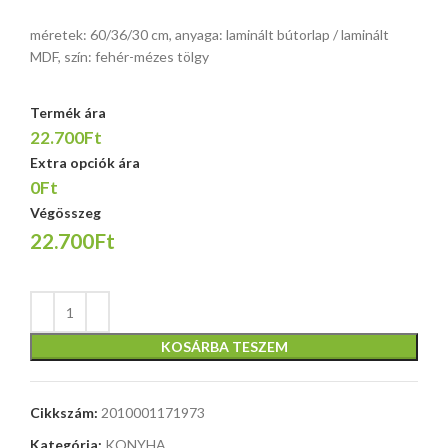
méretek: 60/36/30 cm, anyaga: laminált bútorlap / laminált
MDF, szín: fehér-mézes tölgy
Termék ára
22.700Ft
Extra opciók ára
0Ft
Végösszeg
22.700Ft
KOSÁRBA TESZEM
Cikkszám:
2010001171973
Kategória:
KONYHA