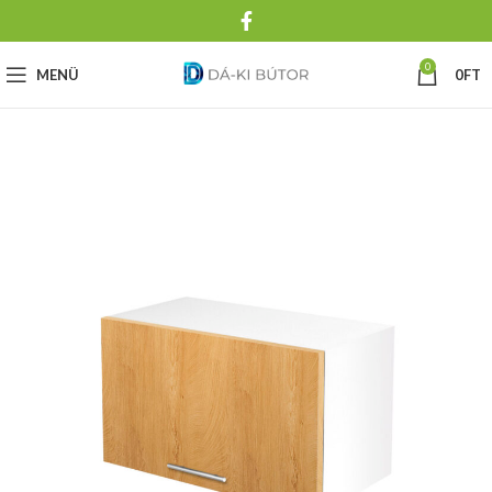
0
MENÜ
0
FT