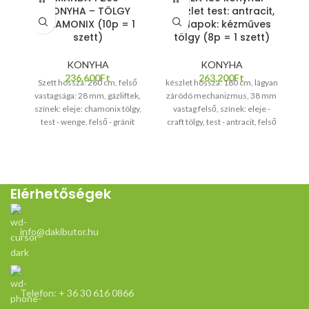
KONYHA – TÖLGY
készlet test: antracit,
S
CHAMONIX (10p = 1
előlapok: kézműves
szett)
tölgy (8p = 1 szett)
KONYHA
KONYHA
236.600
Ft
263.200
Ft
Szett hossza: 260 cm, felső
készlet hossza: 180 cm, lágyan
mm
vastagsága: 28 mm, gázliftek,
záródó mechanizmus, 38 mm
színek: eleje: chamonix tölgy,
vastag felső, színek: eleje -
test - wenge, felső - gránit
craft tölgy, test - antracit, felső
- antracit
Elérhetőségek
info@dakibutor.hu
Telefon: + 36 30 616 0866