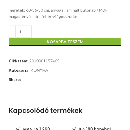
méretek: 60/36/30 cm, anyaga: laminált bútorlap / MDF
magasfényű, szín: fehér-világosszürke
KOSÁRBA TESZEM
Cikkszám:
2010001157465
Kategória:
KONYHA
Share:
Kapcsolódó termékek
AMANDA 1 260 –
IDEA 180 konyhai
P