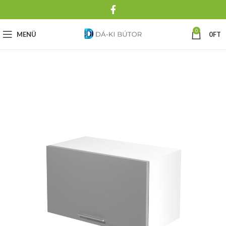
0
MENÜ
0
FT