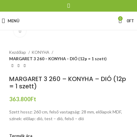
0
MENÜ
0
FT
Click to enlarge
Kezdőlap
KONYHA
MARGARET 3 260 – KONYHA – DIÓ (12p = 1 szett)
MARGARET 3 260 – KONYHA – DIÓ (12p
= 1 szett)
363.800
Ft
Szett hossz: 260 cm, felső vastagság: 28 mm, előlapok MDF,
színek: előlap: dió, test – dió, felső – dió
Termék ára