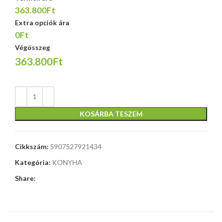
363.800Ft
Extra opciók ára
0Ft
Végösszeg
363.800Ft
KOSÁRBA TESZEM
Cikkszám:
5907527921434
Kategória:
KONYHA
Share: