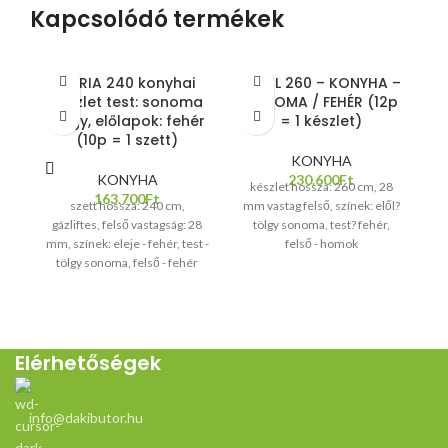
Kapcsolódó termékek
DARIA 240 konyhai
PEARL 260 – KONYHA –
készlet test: sonoma
SONOMA / FEHÉR (12p
1
tölgy, előlapok: fehér
= 1 készlet)
(10p = 1 szett)
KONYHA
KONYHA
230.600
Ft
készlet hossza: 260 cm, 28
a
163.700
Ft
szett hossza: 240 cm,
mm vastag felső, színek: elől?
gázliftes, felső vastagság: 28
tölgy sonoma, test? fehér,
mm, színek: eleje - fehér, test -
felső - homok
tölgy sonoma, felső - fehér
Elérhetőségek
info@dakibutor.hu