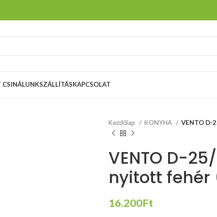
T CSINÁLUNK
SZÁLLÍTÁS
KAPCSOLAT
Kezdőlap
KONYHA
VENTO D-25/
VENTO D-25/
nyitott fehér
16.200
Ft