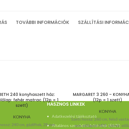
RÁS
TOVÁBBI INFORMÁCIÓK
SZÁLLÍTÁSI INFORMÁ
BETH 240 konyhaszett ház:
MARGARET 3 260 – KONYHA
előlap: fehér matrac (12p = 1
(12p = 1 szett)
HASZNOS LINKEK
szett)
KONYHA
Adatkezelési tájékoztató
KONYHA
363.800
Ft
Szett hossz: 260 cm, felső vast
281.200
Ft
hossz: 240 cm, gázliftek, 28 mm
Általános szerződési feltételek (ÁSZF)
mm, előlapok MDF, színek: előla