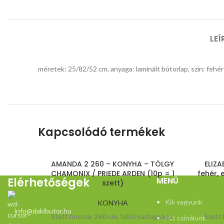
LEÍ
méretek: 25/82/52 cm, anyaga: laminált bútorlap, szín: fehér
Kapcsolódó termékek
AMANDA 2 260 – KONYHA – TÖLGY
ELIZA
CHAMONIX / PRIEDE ARDEN (10p = 1
fehér, 
Elérhetőségek
MENÜ
szett)
Kik vagyunk
KONYHA
info@dakibutor.hu
230.100
Ft
Szett hossza: 260 cm, felső vastagsága:
Szett 
Mit csinálunk