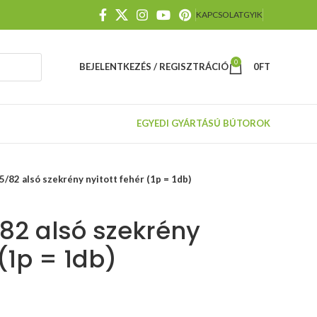
KAPCSOLAT
GYIK
0
BEJELENTKEZÉS / REGISZTRÁCIÓ
0
FT
EGYEDI GYÁRTÁSÚ BÚTOROK
82 alsó szekrény nyitott fehér (1p = 1db)
82 alsó szekrény
 (1p = 1db)
TILT
mechanizmus,
állítható