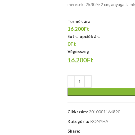
méretek:
méretek: 25/82/52 cm, anyaga: laminá
120/55/77
cm, anyaga:
Termék ára
laminált
16.200Ft
bútorlap,
ABS él, szín:
Extra opciók ára
sonoma
0Ft
tölgy
Végösszeg
16.200Ft
Cikkszám:
2010001164890
Kategória:
KONYHA
Share: