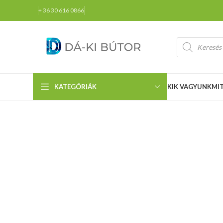
+ 36 30 616 0866
KATEGÓRIÁK
KIK VAGYUNK
MI