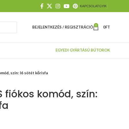
KAPCSOLAT
GYIK
0
BEJELENTKEZÉS / REGISZTRÁCIÓ
0
FT
EGYEDI GYÁRTÁSÚ BÚTOROK
ód, szín: I6 sötét kőrisfa
 fiókos komód, szín:
fa