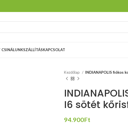
T CSINÁLUNK
SZÁLLÍTÁS
KAPCSOLAT
Kezdőlap
INDIANAPOLIS fiókos kom
INDIANAPOLIS
I6 sötét kőris
94.900
Ft