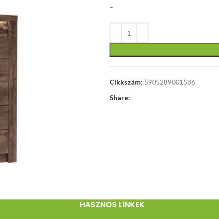
–
méretek:
120/60/75-
120 cm,
Cikkszám:
5905289001586
állítható
magasságú
Share:
íróasztal,
anyag:
laminált
forgácslap /
porfestett
acél, szín:
asztallap -
artisan tölgy,
keret -
HASZNOS LINKEK
fekete