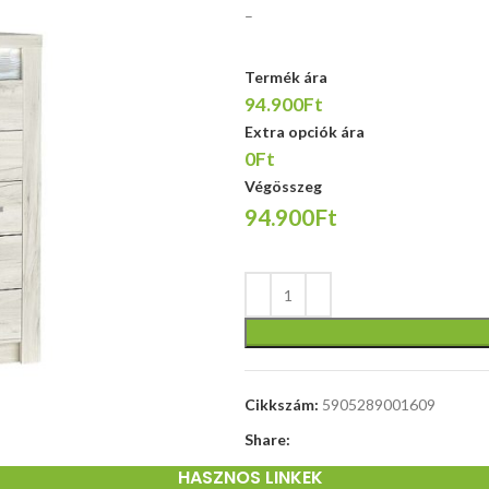
–
Termék ára
94.900Ft
méretek:
Extra opciók ára
64/60 / 120-
0Ft
130 / 46/56
cm,
Végösszeg
MULTIBLOCK
94.900Ft
funkció /
alumínium
talp /
állítható
fejtámla /
állítható
kartámasz /
visszahúzható
Cikkszám:
5905289001609
ülés, szövet /
Share:
háló, szín:
fekete -
HASZNOS LINKEK