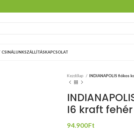
T CSINÁLUNK
SZÁLLÍTÁS
KAPCSOLAT
Kezdőlap
INDIANAPOLIS fiókos kom
INDIANAPOLIS
I6 kraft fehér
94.900
Ft