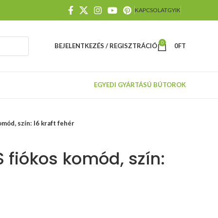
KAPCSOLAT
GYIK
0
BEJELENTKEZÉS / REGISZTRÁCIÓ
0
FT
EGYEDI GYÁRTÁSÚ BÚTOROK
ód, szín: I6 kraft fehér
 fiókos komód, szín: