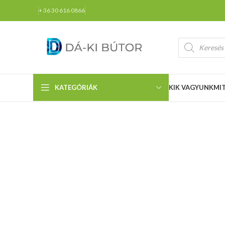
+ 36 30 616 0866
KATEGÓRIÁK
KIK VAGYUNK
MI