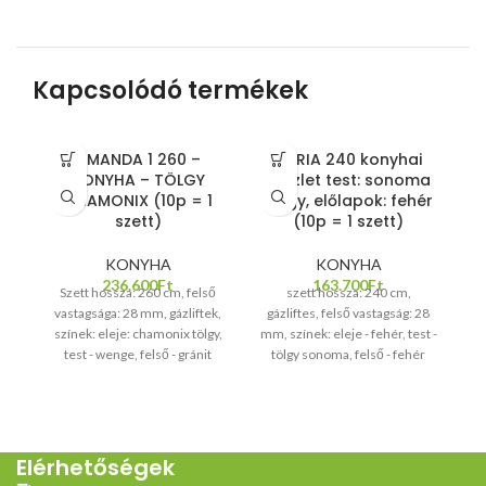
Kapcsolódó termékek
AMANDA 1 260 –
DARIA 240 konyhai
KONYHA – TÖLGY
készlet test: sonoma
k
CHAMONIX (10p = 1
tölgy, előlapok: fehér
szett)
(10p = 1 szett)
KONYHA
KONYHA
236.600
Ft
163.700
Ft
Szett hossza: 260 cm, felső
szett hossza: 240 cm,
vastagsága: 28 mm, gázliftek,
gázliftes, felső vastagság: 28
gá
színek: eleje: chamonix tölgy,
mm, színek: eleje - fehér, test -
test - wenge, felső - gránit
tölgy sonoma, felső - fehér
s
s
s
Elérhetőségek