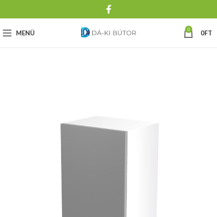
0
MENÜ
0
FT