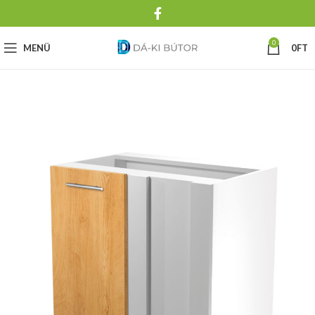
0
MENÜ
0
FT