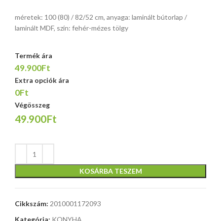
méretek: 100 (80) / 82/52 cm, anyaga: laminált bútorlap /
laminált MDF, szín: fehér-mézes tölgy
Termék ára
49.900Ft
Extra opciók ára
0Ft
Végösszeg
49.900Ft
KOSÁRBA TESZEM
Cikkszám:
2010001172093
Kategória:
KONYHA