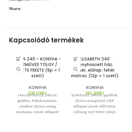
Share:
Kapcsolódó termékek
ALINA 240 – KONYHA –
ELIZABETH 240
KÉZMŰVES TÖLGY /
konyhaszett ház:
k
MATTE FEKETE (9p = 1
fehér, előlap: fehér
szett)
matrac (12p = 1 szett)
KONYHA
KONYHA
228.100
Ft
281.200
Ft
a készlet hossza: 240 cm,
Szett hossz: 240 cm, gázliftek,
ké
gázliftes, fiókok metabox-
28 mm vastag felső, MDF
zá
sínekkel, 28 mm vastag
előlapok színek: elől? fehér
munkalap, színek: előlapok?
szőnyeg, test? fehér, teteje:
cr
kézműves tölgy / fekete matt,
sonoma tölgy
test? kézműves tölgy,
munkalap? sötét szürke