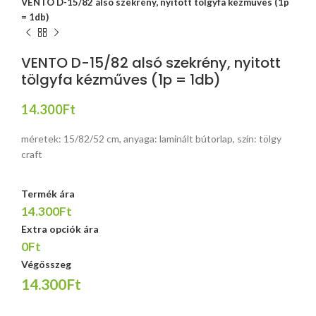
VENTO D-15/82 alsó szekrény, nyitott tölgyfa kézműves (1p
= 1db)
VENTO D-15/82 alsó szekrény, nyitott
tölgyfa kézműves (1p = 1db)
14.300
Ft
méretek: 15/82/52 cm, anyaga: laminált bútorlap, szín: tölgy
craft
Termék ára
14.300Ft
Extra opciók ára
0Ft
Végösszeg
14.300Ft