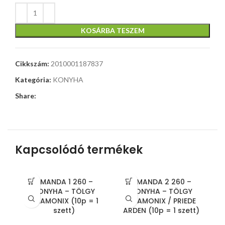
KOSÁRBA TESZEM
Cikkszám:
2010001187837
Kategória:
KONYHA
Share:
Kapcsolódó termékek
AMANDA 1 260 –
AMANDA 2 260 –
P
KONYHA – TÖLGY
KONYHA – TÖLGY
K
CHAMONIX (10p = 1
CHAMONIX / PRIEDE
szett)
ARDEN (10p = 1 szett)