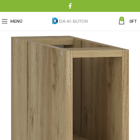
0
MENÜ
0
FT