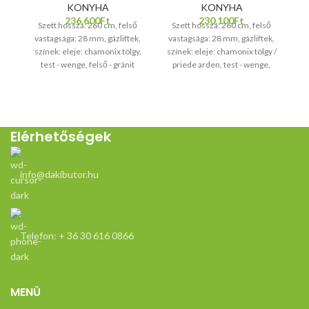
KONYHA
KONYHA
236.600
Ft
230.100
Ft
Szett hossza: 260 cm, felső
Szett hossza: 260 cm, felső
vastagsága: 28 mm, gázliftek,
vastagsága: 28 mm, gázliftek,
sí
színek: eleje: chamonix tölgy,
színek: eleje: chamonix tölgy /
s
test - wenge, felső - gránit
priede arden, test - wenge,
tö
felső - gránit
ké
Elérhetőségek
info@dakibutor.hu
Telefon: + 36 30 616 0866
MENÜ