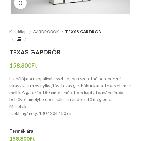
Click to enlarge
Kezdőlap
GARDRÓBOK
TEXAS GARDRÓB
TEXAS GARDRÓB
158.800
Ft
Ha hálóját a nappalival összhangban szeretné berendezni,
válassza tükrös nyílóajtós Texas gardróbunkat a Texas elemek
mellé. A gardrób 180 cm-es méretben kapható, mándlirudas
belsővel, amelybe opcionálisan rendelhető még polc.
Méretek:
szél/mag/mély: 180 / 204 / 50 cm
Termék ára
158.800Ft