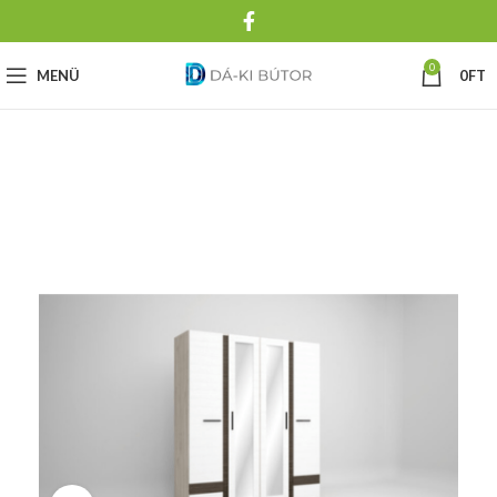
0
MENÜ
0
FT