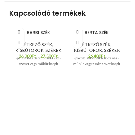
Kapcsolódó termékek
BARBI SZÉK
BERTA SZÉK
ÉTKEZŐ SZÉK
,
ÉTKEZŐ SZÉK
,
KISBÚTOROK
,
SZÉKEK
KISBÚTOROK
,
SZÉKEK
26.000
Ft
–
27.500
Ft
26.400
Ft
-pácolt lakkozott bükkfa váz -
-pácolt lakkozott bükkfa váz -
szövet vagy műbőr kárpit
műbőr vagy zsákszövet kárpit
K
-P