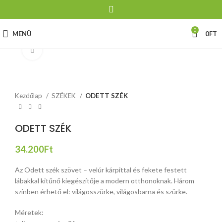
0
MENÜ
0
FT
Click to enlarge
Kezdőlap
SZÉKEK
ODETT SZÉK
ODETT SZÉK
34.200
Ft
Az Odett szék szövet – velúr kárpittal és fekete festett
lábakkal kitűnő kiegészítője a modern otthonoknak. Három
színben érhető el: világosszürke, világosbarna és szürke.
Méretek: