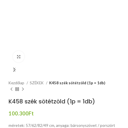
Click to enlarge
Kezdőlap
SZÉKEK
K458 szék sötétzöld (1p = 1db)
K458 szék sötétzöld (1p = 1db)
100.300
Ft
méretek: 57/62/82/49 cm, anyaga: bársonyszövet / porszórt