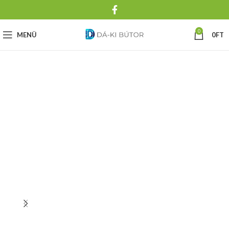
0
MENÜ
0
FT