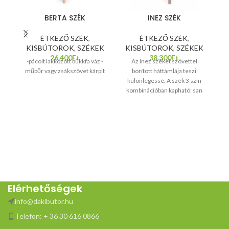
BERTA SZÉK
INEZ SZÉK
ÉTKEZŐ SZÉK
,
ÉTKEZŐ SZÉK
,
K
KISBÚTOROK
,
SZÉKEK
KISBÚTOROK
,
SZÉKEK
26.400
Ft
38.300
Ft
-pácolt lakkozott bükkfa váz -
Az Inez széket szövettel
műbőr vagy zsákszövet kárpit
borított háttámlája teszi
különlegessé. A szék 3 szín
K
kombinációban kapható: san
remo – világosbarna san
remo– sötétszürke sonoma–
barna Kényelmes ülőlap és
háttámla jellemzi. Méretek:
ülőlap szélesség: 47 cm ülőlap
mélység: 43 cm ülőlap
magasság: 51 cm teljes
magasság: 99 cm
Elérhetőségek
info@dakibutor.hu
Telefon: + 36 30 616 0866