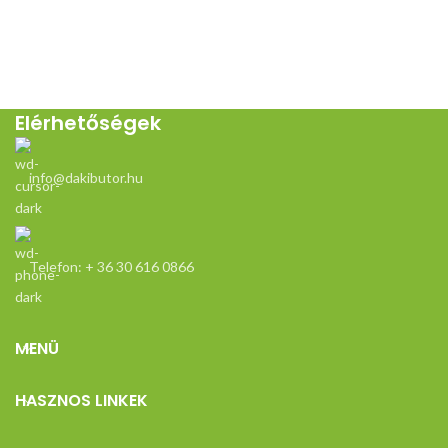
m
Mé
ül
Elérhetőségek
info@dakibutor.hu
Telefon: + 36 30 616 0866
MENÜ
HASZNOS LINKEK