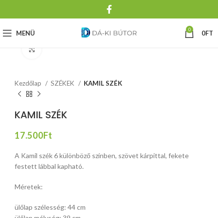
0
MENÜ
0
FT
Click to enlarge
Kezdőlap
SZÉKEK
KAMIL SZÉK
KAMIL SZÉK
17.500
Ft
A Kamil szék 6 különböző színben, szövet kárpittal, fekete
festett lábbal kapható.
Méretek:
ülőlap szélesség: 44 cm
ülőlap mélység: 39 cm