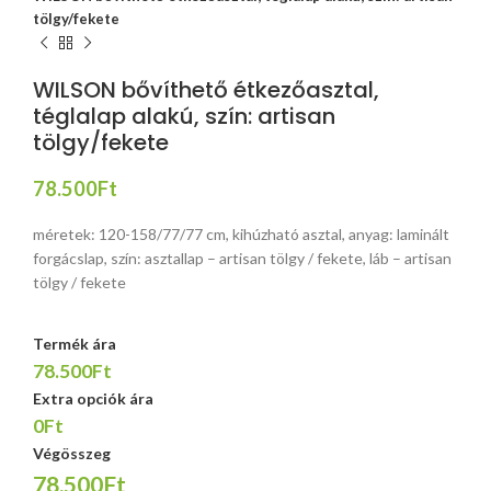
tölgy/fekete
WILSON bővíthető étkezőasztal,
téglalap alakú, szín: artisan
tölgy/fekete
78.500
Ft
méretek: 120-158/77/77 cm, kihúzható asztal, anyag: laminált
forgácslap, szín: asztallap – artisan tölgy / fekete, láb – artisan
tölgy / fekete
Termék ára
78.500Ft
Extra opciók ára
0Ft
Végösszeg
78.500Ft