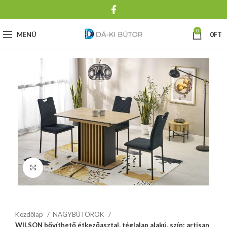
0
MENÜ
0
FT
Click to enlarge
Kezdőlap
NAGYBÚTOROK
WILSON bővíthető étkezőasztal, téglalap alakú, szín: artisan