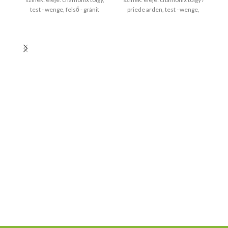
t
test - wenge, felső - gránit
priede arden, test - wenge,
felső - gránit
g
mm