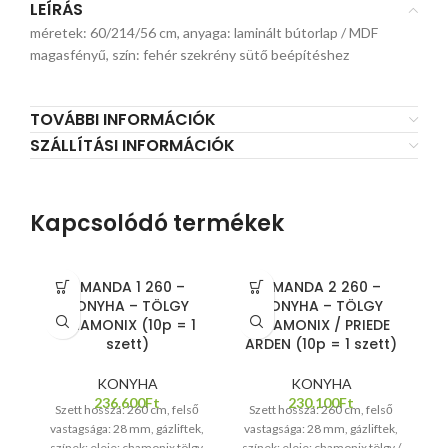
LEÍRÁS
méretek: 60/214/56 cm, anyaga: laminált bútorlap / MDF
magasfényű, szín: fehér szekrény sütő beépítéshez
TOVÁBBI INFORMÁCIÓK
SZÁLLÍTÁSI INFORMÁCIÓK
Kapcsolódó termékek
AMANDA 1 260 –
AMANDA 2 260 –
KONYHA – TÖLGY
KONYHA – TÖLGY
CHAMONIX (10p = 1
CHAMONIX / PRIEDE
szett)
ARDEN (10p = 1 szett)
KONYHA
KONYHA
236.600
Ft
230.100
Ft
Szett hossza: 260 cm, felső
Szett hossza: 260 cm, felső
vastagsága: 28 mm, gázliftek,
vastagsága: 28 mm, gázliftek,
k
színek: eleje: chamonix tölgy,
színek: eleje: chamonix tölgy /