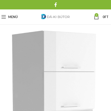
0
MENÜ
0
FT