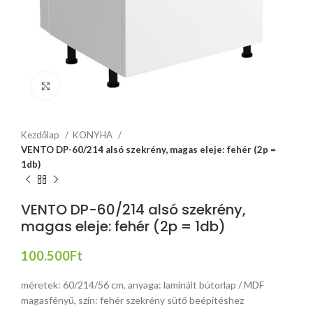
Click to enlarge
Kezdőlap
KONYHA
VENTO DP-60/214 alsó szekrény, magas eleje: fehér (2p =
1db)
VENTO DP-60/214 alsó szekrény,
magas eleje: fehér (2p = 1db)
100.500
Ft
méretek: 60/214/56 cm, anyaga: laminált bútorlap / MDF
magasfényű, szín: fehér szekrény sütő beépítéshez