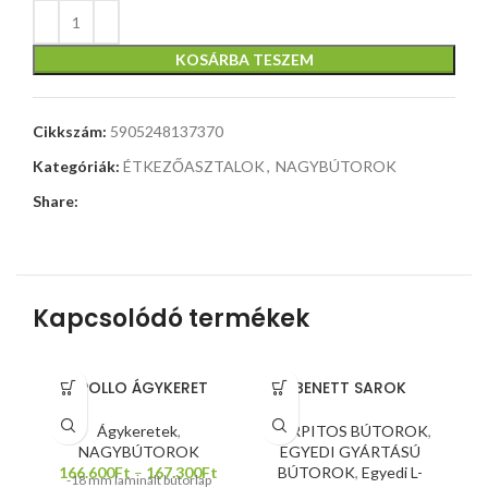
KOSÁRBA TESZEM
Cikkszám:
5905248137370
Kategóriák:
ÉTKEZŐASZTALOK
,
NAGYBÚTOROK
Share:
Kapcsolódó termékek
APOLLO ÁGYKERET
BENETT SAROK
Ágykeretek
,
KÁRPITOS BÚTOROK
,
NAGYBÚTOROK
EGYEDI GYÁRTÁSÚ
166.600
Ft
–
167.300
Ft
BÚTOROK
,
Egyedi L-
-18 mm laminált bútorlap