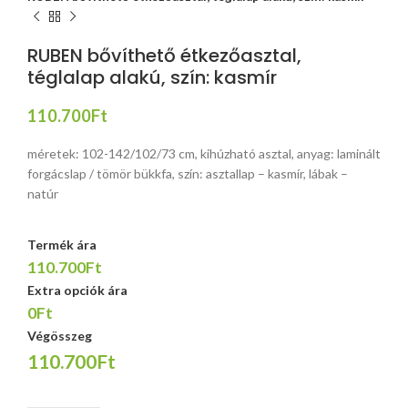
RUBEN bővíthető étkezőasztal,
téglalap alakú, szín: kasmír
110.700
Ft
méretek: 102-142/102/73 cm, kihúzható asztal, anyag: laminált
forgácslap / tömör bükkfa, szín: asztallap – kasmír, lábak –
natúr
Termék ára
110.700Ft
Extra opciók ára
0Ft
Végösszeg
110.700Ft