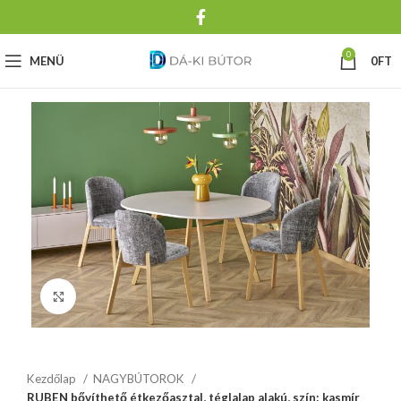
0
MENÜ
0
FT
Click to enlarge
Kezdőlap
NAGYBÚTOROK
RUBEN bővíthető étkezőasztal, téglalap alakú, szín: kasmír