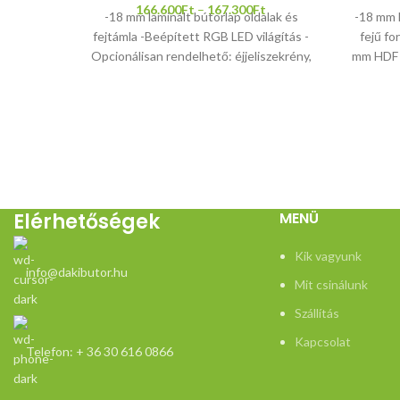
166.600
Ft
–
167.300
Ft
-18 mm laminált bútorlap oldalak és
-18 mm l
fejtámla -Beépített RGB LED világítás -
fejű fo
Opcionálisan rendelhető: éjjeliszekrény,
mm HDF 
ágyneműtartó -Fekvőfelület:
-Pol
160*200/180*200 -2 db Apollo
polctart
éjjeliszekrénnyel ágy teljes
szélessége+50 cm -Matracot nem
tartalmaz az ár
Elérhetőségek
MENÜ
Kik vagyunk
info@dakibutor.hu
Mit csinálunk
Szállítás
Kapcsolat
Telefon: + 36 30 616 0866