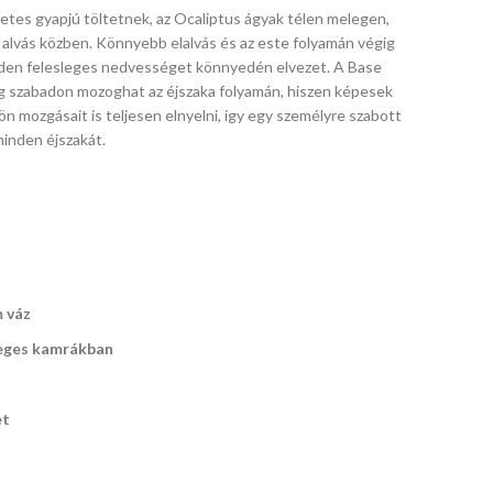
felső
es gyapjú töltetnek, az Ocaliptus ágyak télen melegen,
magassággal
 alvás közben. Könnyebb elalvás és az este folyamán végig
és állítható
méretek:
nden felesleges nedvességet könnyedén elvezet. A Base
felső
139/60/14
ig szabadon mozoghat az éjszaka folyamán, hiszen képesek
TILT
dőlésszöggel,
cm,
ön mozgásait is teljesen elnyelni, így egy személyre szabott
TILT
mechanizmus,
méretei:
kétállásos
inden éjszakát.
mechanizmus,
méretek:
109/55 / ??
íróasztal,
méretek:
64/75 / 110-
63-96 cm,
anyaga:
64/75 / 110-
118 / 46-54
anyaga:
bútorlap,
118 / 46-54
cm, anyaga:
lakkozott
furnérozott 
cm, anyag:
öko bőr, szín:
fenyőfa,
melamin /
szövet, szín:
fekete
színe: fenyő
porszórt
sötétszürke
acél, szín:
 váz
sonoma
leges kamrákban
tölgy - fehé
et