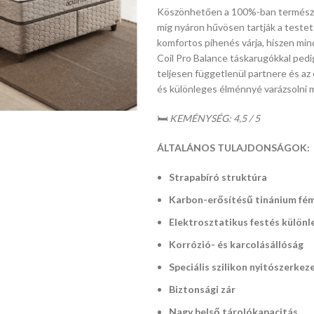
Köszönhetően a 100%-ban természet
míg nyáron hűvösen tartják a testet
komfortos pihenés várja, hiszen mi
Coil Pro Balance táskarugókkal ped
teljesen függetlenül partnere és az 
méretek:
és különleges élménnyé varázsolni m
68/70 / 115-
124 / 45-54
🛏️
KEMÉNYSÉG: 4,5 / 5
cm, TILT
ÁLTALÁNOS TULAJDONSÁGOK:
mechanizmus
/ állítható
Strapabíró struktúra
karfa,
membránszövet,
Karbon-erősítésű tinánium fém
szín: fekete
Elektrosztatikus festés külön
és szürke
Korrózió- és karcolásállóság
Speciális szilikon nyitószerkez
Biztonsági zár
Nagy belső tárolókapacitás