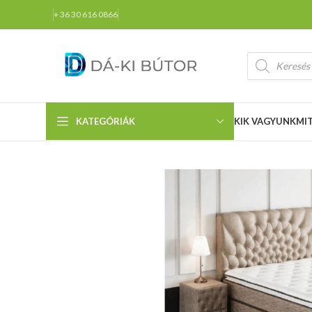
+ 36 30 616 0866
KATEGÓRIÁK
KIK VAGYUNK
MI