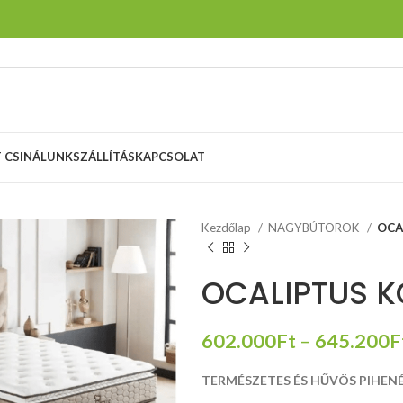
T CSINÁLUNK
SZÁLLÍTÁS
KAPCSOLAT
Kezdőlap
NAGYBÚTOROK
OCA
OCALIPTUS K
602.000
Ft
–
645.200
F
TERMÉSZETES ÉS HŰVÖS PIHENÉ