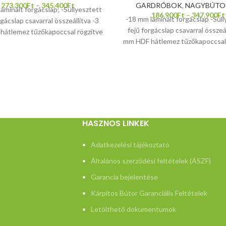
273.300
Ft
–
345.400
Ft
GARDRÓBOK
,
NAGYBÚTO
aminált forgácslap; -Süllyesztett
186.900
Ft
–
347.900
Ft
-18 mm laminált forgácslap -Süll
rgácslap csavarral összeállítva -3
fejű forgácslap csavarral összeál
hátlemez tűzőkapoccsal rögzítve
mm HDF hátlemez tűzőkapoccsal 
ctartó furatokkal ellátva -Fém
-Polctartó furatokkal ellátva
ók -ABS élzárás -Fém fiókcsúszka
polctartók -ABS élzárás -Fém fi
-Állítható lábak
-Állítható lábak -Bútorlapos mag
és fiókos magasítóval is kér
HASZNOS LINKEK
Adatkezelési tájékoztató
Általános szerződési feltételek (ÁSZF)
Garancia bejelentése
Kárpitos Bútor Garanciális Feltételek
Letölthető dokumentumok