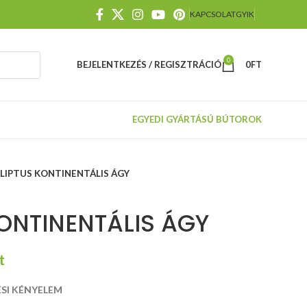
KAPCSOLAT
GYIK
0
BEJELENTKEZÉS / REGISZTRÁCIÓ
0
FT
EGYEDI GYÁRTÁSÚ BÚTOROK
LIPTUS KONTINENTÁLIS ÁGY
ONTINENTÁLIS ÁGY
t
Íróasztal
SI KÉNYELEM
állítható