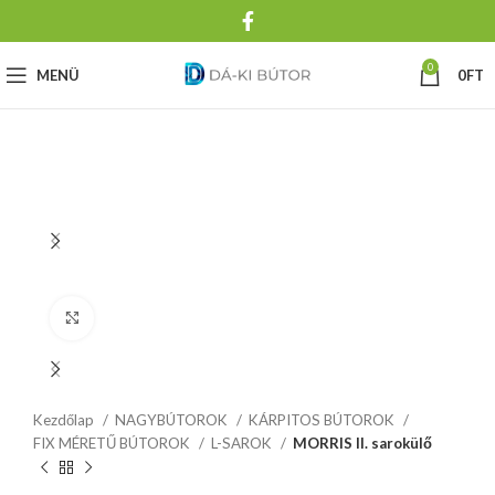
0
MENÜ
0
FT
Click to enlarge
Kezdőlap
NAGYBÚTOROK
KÁRPITOS BÚTOROK
FIX MÉRETŰ BÚTOROK
L-SAROK
MORRIS II. sarokülő