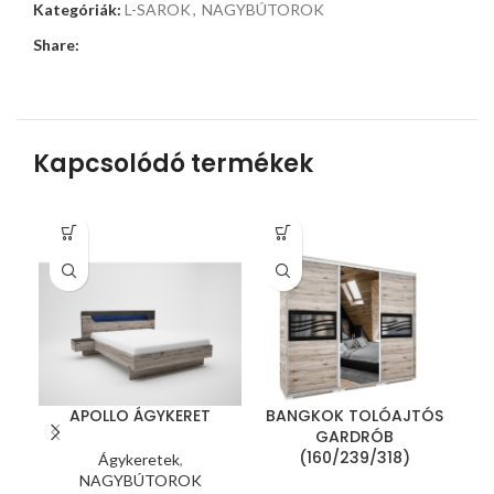
Kategóriák:
L-SAROK
,
NAGYBÚTOROK
Share:
Kapcsolódó termékek
APOLLO ÁGYKERET
BANGKOK TOLÓAJTÓS
GARDRÓB
(160/239/318)
Ágykeretek
,
NAGYBÚTOROK