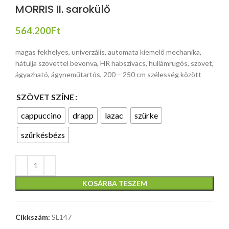
MORRIS II. sarokülő
564.200
Ft
magas fekhelyes, univerzális, automata kiemelő mechanika,
hátulja szövettel bevonva, HR habszivacs, hullámrugós, szövet,
ágyazható, ágyneműtartós, 200 – 250 cm szélesség között
SZÖVET SZÍNE
cappuccino
drapp
lazac
szürke
szürkésbézs
KOSÁRBA TESZEM
Cikkszám:
SL147