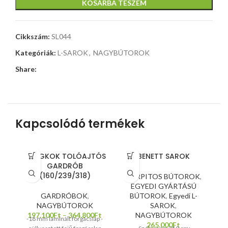
KOSÁRBA TESZEM
Cikkszám:
SL044
Kategóriák:
L-SAROK
,
NAGYBÚTOROK
Share:
Kapcsolódó termékek
BANGKOK TOLÓAJTÓS
BENETT SAROK
GARDRÓB
(160/239/318)
KÁRPITOS BÚTOROK
,
EGYEDI GYÁRTÁSÚ
GARDRÓBOK
,
BÚTOROK
,
Egyedi L-
NAGYBÚTOROK
SAROK
,
-
197.100
Ft
–
364.800
Ft
NAGYBÚTOROK
-18 mm laminált forgácslap -
265.000
Ft