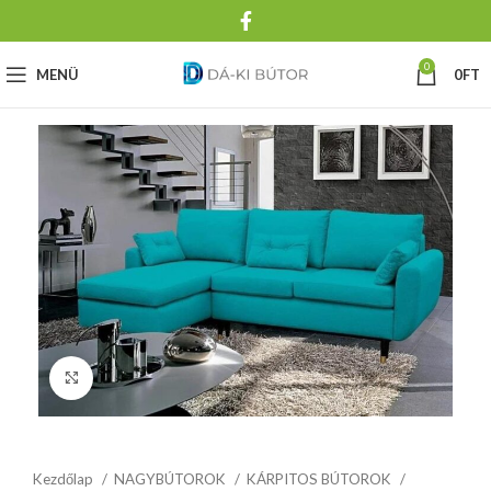
0
MENÜ
0
FT
Click to enlarge
Kezdőlap
NAGYBÚTOROK
KÁRPITOS BÚTOROK