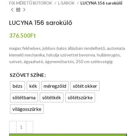
FIX MÉRETŰ BÚTOROK
L-SAROK
LUCYNA 156 sarokülő
LUCYNA 156 sarokülő
376.500
Ft
magas fekhelyes, jobbos-balos állásban rendelhető, automata
kiemelő mechanika, hátulja szövettel bevonva, hullámrugós,
szövet, ágyazható, ágyneműtartós, 250 cm szélességig
SZÖVET SZÍNE
bézs
kék
méregzöld
sötét okker
sötétbarna
sötétkék
sötétszürke
világosszürke