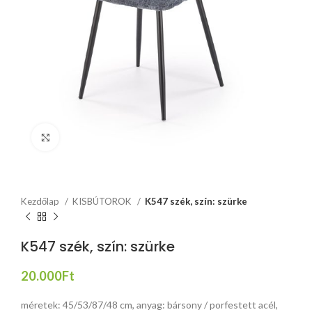
Click to enlarge
Kezdőlap
KISBÚTOROK
K547 szék, szín: szürke
K547 szék, szín: szürke
20.000
Ft
méretek: 45/53/87/48 cm, anyag: bársony / porfestett acél,