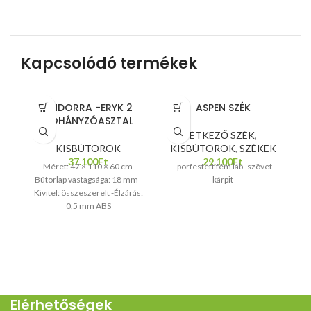
Kapcsolódó termékek
ANDORRA -ERYK 2
ASPEN SZÉK
DOHÁNYZÓASZTAL
ÉTKEZŐ SZÉK
,
KISBÚTOROK
KISBÚTOROK
,
SZÉKEK
37.100
Ft
29.100
Ft
-Méret: 47 × 110 × 60 cm -
-porfestett fém láb -szövet
-
Bútorlap vastagsága: 18 mm -
kárpit
Kivitel: összeszerelt -Élzárás:
0,5 mm ABS
Elérhetőségek