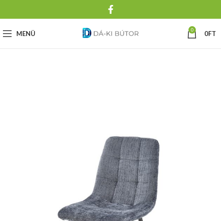
0
MENÜ
0
FT