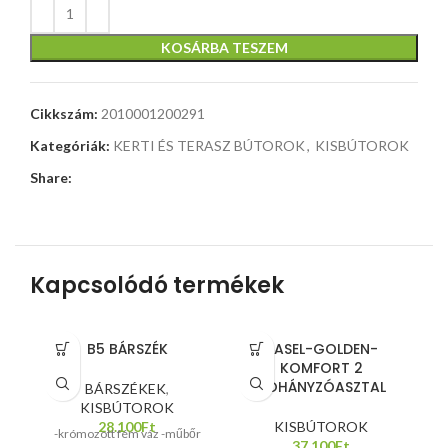
KOSÁRBA TESZEM
Cikkszám:
2010001200291
Kategóriák:
KERTI ÉS TERASZ BÚTOROK
,
KISBÚTOROK
Share:
Kapcsolódó termékek
B5 BÁRSZÉK
BASEL-GOLDEN-
KOMFORT 2
DOHÁNYZÓASZTAL
BÁRSZÉKEK
,
KISBÚTOROK
K
28.100
Ft
KISBÚTOROK
-krómozott fém váz -műbőr
37.100
Ft