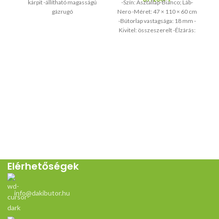
kárpit -állítható magasságú
-Szín: Asztallap-Bianco; Láb-
gázrugó
Nero -Méret: 47 × 110 × 60 cm
-Bútorlap vastagsága: 18 mm -
Kivitel: összeszerelt -Élzárás:
0,5 mm ABS
Elérhetőségek
info@dakibutor.hu