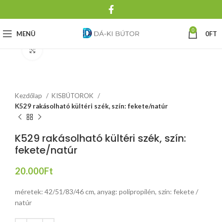
0
MENÜ
0
FT
Click to enlarge
Kezdőlap
KISBÚTOROK
K529 rakásolható kültéri szék, szín: fekete/natúr
K529 rakásolható kültéri szék, szín:
fekete/natúr
20.000
Ft
méretek: 42/51/83/46 cm, anyag: polipropilén, szín: fekete /
natúr