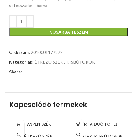
sötétszürke – barna
KOSÁRBA TESZEM
Cikkszám:
2010001177272
Kategóriák:
ÉTKEZŐ SZÉK
,
KISBÚTOROK
Share:
Kapcsolódó termékek
ASPEN SZÉK
BERTA DUÓ FOTEL
ÉTKEZŐ SZÉK
,
FOTELEK
,
KISBÚTOROK