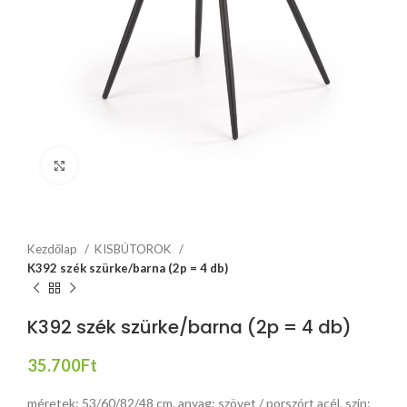
Click to enlarge
Kezdőlap
KISBÚTOROK
K392 szék szürke/barna (2p = 4 db)
K392 szék szürke/barna (2p = 4 db)
35.700
Ft
méretek: 53/60/82/48 cm, anyag: szövet / porszórt acél, szín: