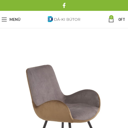
0
MENÜ
0
FT