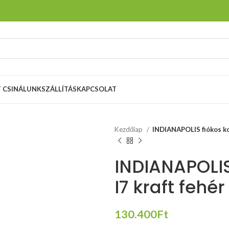
T CSINÁLUNK
SZÁLLÍTÁS
KAPCSOLAT
Kezdőlap
INDIANAPOLIS fiókos kom
INDIANAPOLIS
I7 kraft fehér
130.400
Ft
MULTIBLOCK
mechanizmus,