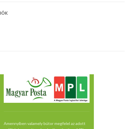
CIÓK
Amennyiben valamely bútor megfelel az adott