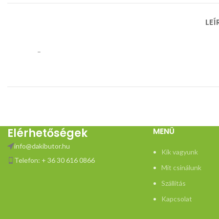
LEÍ
–
Elérhetőségek
MENÜ
info@dakibutor.hu
Kik vagyunk
Telefon: + 36 30 616 0866
Mit csinálunk
Szállítás
Kapcsolat