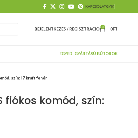
KAPCSOLAT
GYIK
0
BEJELENTKEZÉS / REGISZTRÁCIÓ
0
FT
EGYEDI GYÁRTÁSÚ BÚTOROK
ód, szín: I7 kraft fehér
 fiókos komód, szín:
TILT
mechanizmus,
méretek:
gumi