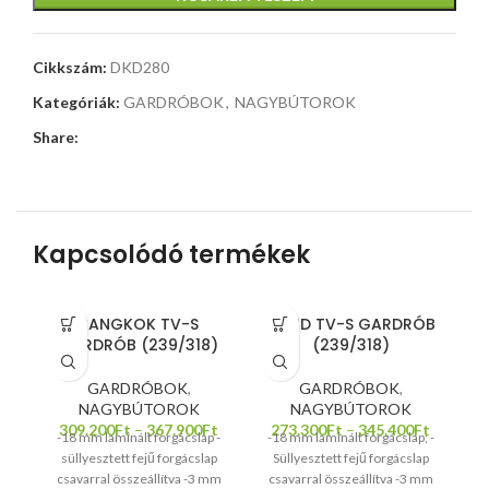
Cikkszám:
DKD280
Kategóriák:
GARDRÓBOK
,
NAGYBÚTOROK
Share:
Kapcsolódó termékek
BANGKOK TV-S
BOND TV-S GARDRÓB
GARDRÓB (239/318)
(239/318)
GARDRÓBOK
,
GARDRÓBOK
,
NAGYBÚTOROK
NAGYBÚTOROK
309.200
Ft
–
367.900
Ft
273.300
Ft
–
345.400
Ft
-18 mm laminált forgácslap -
-18 mm laminált forgácslap; -
süllyesztett fejű forgácslap
Süllyesztett fejű forgácslap
csavarral összeállítva -3 mm
csavarral összeállítva -3 mm