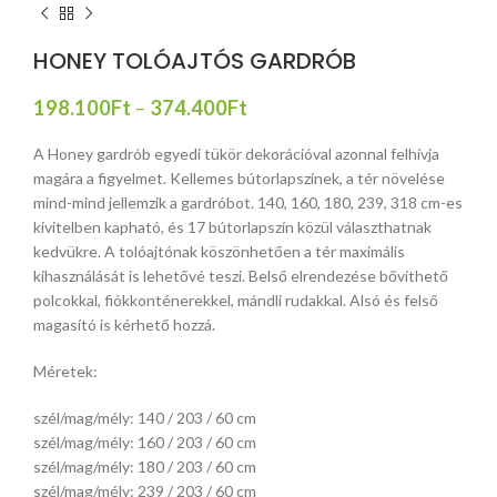
HONEY TOLÓAJTÓS GARDRÓB
198.100
Ft
–
374.400
Ft
A Honey gardrób egyedi tükör dekorációval azonnal felhívja
magára a figyelmet. Kellemes bútorlapszínek, a tér növelése
mind-mind jellemzik a gardróbot. 140, 160, 180, 239, 318 cm-es
kivitelben kapható, és 17 bútorlapszín közül választhatnak
kedvükre. A tolóajtónak köszönhetően a tér maximális
kihasználását is lehetővé teszi. Belső elrendezése bővíthető
polcokkal, fiókkonténerekkel, mándli rudakkal. Alsó és felső
magasító is kérhető hozzá.
Méretek:
szél/mag/mély: 140 / 203 / 60 cm
szél/mag/mély: 160 / 203 / 60 cm
szél/mag/mély: 180 / 203 / 60 cm
szél/mag/mély: 239 / 203 / 60 cm