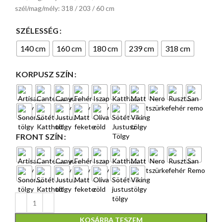
szél/mag/mély: 318 / 203 / 60 cm
SZÉLESSÉG
140 cm
160 cm
180 cm
239 cm
318 cm
KORPUSZ SZÍN
FRONT SZÍN
KOSÁRBA TESZEM