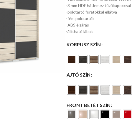
-3 mm HDF hátlemez tűzőkapoccsal 
-polctartó furatokkal ellátva
-fém polctartók
-ABS élzárás
méretek:
-állítható lábak
64/68/115/123
/ 45-53 cm,
KORPUSZ SZÍN
TILT
mechanizmus,
eco bőr / eco
perforált bőr,
szín: fekete-
AJTÓ SZÍN
fehér
FRONT BETÉT SZÍN