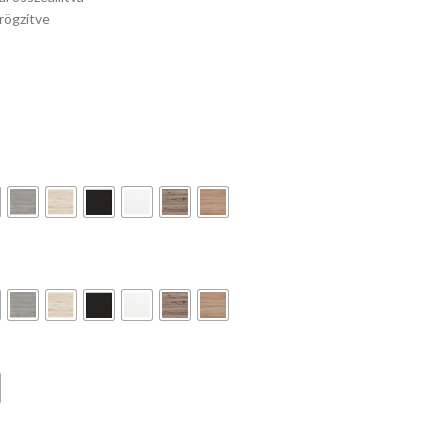
rögzítve
méretek:
méretek:
méretek:
TILT
105/56/73-
62/63 / 108
64/60 / 120-
mechanizmus,
118 cm;
117 / 44-5
130 / 46/56
állítható
állítható
cm, TILT
cm,
fejtámla,
magasságú
mechanizmu
MULTIBLOCK
méretek:
íróasztal,
eko bőr /
funkció /
61/68 / 110-
anyag:
membrán
alumínium
118 / 48-56
laminált
szövet, szín
talp /
cm, anyag:
forgácslap -
fekete -
állítható
membránszövet
melamin /
szürke
fejtámla /
/ háló színe:
porfestett
állítható
fekete-fehér
acél, szín:
kartámasz /
arany tölgy /
visszahúzható
fekete
ülés, szövet /
háló, szín:
fekete -