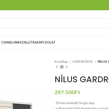
T CSINÁLUNK
SZÁLLÍTÁS
KAPCSOLAT
Kezdőlap
GARDRÓBOK
NÍLUS
NÍLUS GARD
297.500
Ft
-18 mm laminált forgácslap
-süllyesztett fejű forgácslap csavarr