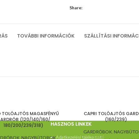
Share:
RÁS
TOVÁBBI INFORMÁCIÓK
SZÁLLÍTÁSI INFORMÁ
 TOLÓAJTÓS MAGASFÉNYŰ
CAPRI TOLÓAJTÓS GAR
ARDRÓB (120/140/160/
(160/239)
HASZNOS LINKEK
180/200/239/318)
GARDRÓBOK
,
NAGYBÚTO
Adatkezelési tájékoztató
RDRÓBOK
,
NAGYBÚTOROK
186.900
Ft
–
347.900
Ft