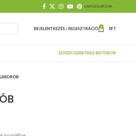
KAPCSOLAT
GYIK
0
BEJELENTKEZÉS / REGISZTRÁCIÓ
0
FT
EGYEDI GYÁRTÁSÚ BÚTOROK
 GARDRÓB
RÓB
al összeállítva