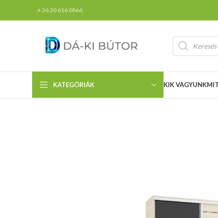
+ 36 30 616 0866
KATEGÓRIÁK
KIK VAGYUNK
MI