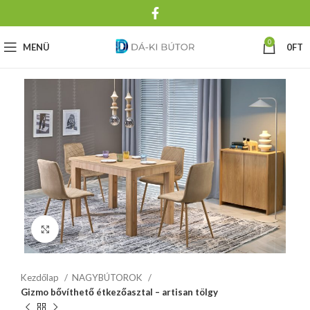
0
MENÜ
0
FT
Click to enlarge
Kezdőlap
NAGYBÚTOROK
Gizmo bővíthető étkezőasztal – artisan tölgy