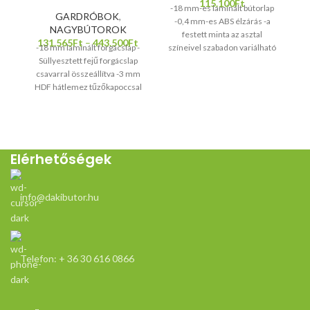
115.100
Ft
-18 mm-es laminált bútorlap
GARDRÓBOK
,
-0,4 mm-es ABS élzárás -a
NAGYBÚTOROK
festett minta az asztal
131.565
Ft
–
443.500
Ft
-18 mm laminált forgácslap -
színeivel szabadon variálható
Süllyesztett fejű forgácslap
Sz
csavarral összeállítva -3 mm
HDF hátlemez tűzőkapoccsal
ág
rögzítve -Polctartó furatokkal
ellátva -Fém polctartók -ABS
k
élzárás -Fém fiókcsúszka
-Állítható lábak alsó (fiókos) és
felső magasító kérhető hozzá
mó
Elérhetőségek
r
info@dakibutor.hu
sz
Telefon: + 36 30 616 0866
h