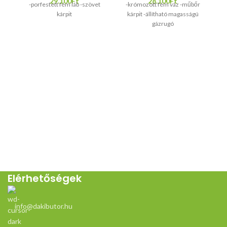
29.100
Ft
28.100
Ft
-porfestett fém láb -szövet
-krómozott fém váz -műbőr
-f
kárpit
kárpit -állítható magasságú
gázrugó
Elérhetőségek
info@dakibutor.hu