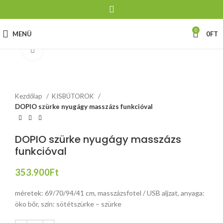
0
MENÜ
0
FT
Click to enlarge
Kezdőlap
KISBÚTOROK
DOPIO szürke nyugágy masszázs funkcióval
DOPIO szürke nyugágy masszázs
funkcióval
353.900
Ft
méretek: 69/70/94/41 cm, masszázsfotel / USB aljzat, anyaga:
öko bőr, szín: sötétszürke – szürke