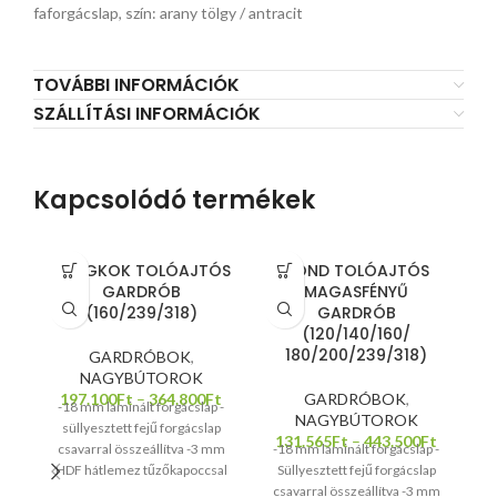
faforgácslap, szín: arany tölgy / antracit
TOVÁBBI INFORMÁCIÓK
SZÁLLÍTÁSI INFORMÁCIÓK
Kapcsolódó termékek
BANGKOK TOLÓAJTÓS
BOND TOLÓAJTÓS
GARDRÓB
MAGASFÉNYŰ
(160/239/318)
GARDRÓB
(120/140/160/
180/200/239/318)
GARDRÓBOK
,
NAGYBÚTOROK
197.100
Ft
–
364.800
Ft
GARDRÓBOK
,
-18 mm laminált forgácslap -
NAGYBÚTOROK
süllyesztett fejű forgácslap
131.565
Ft
–
443.500
Ft
csavarral összeállítva -3 mm
-18 mm laminált forgácslap -
HDF hátlemez tűzőkapoccsal
Süllyesztett fejű forgácslap
rögzítve -polctartó furatokkal
csavarral összeállítva -3 mm