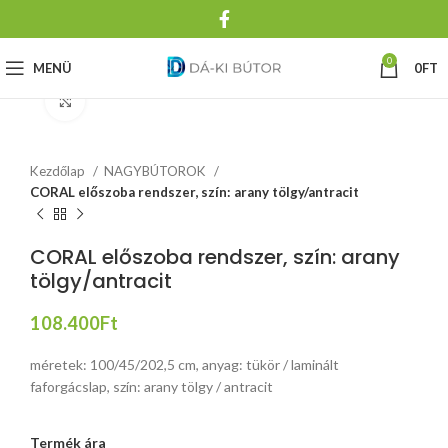
0
MENÜ
0
FT
Click to enlarge
Kezdőlap
NAGYBÚTOROK
CORAL előszoba rendszer, szín: arany tölgy/antracit
CORAL előszoba rendszer, szín: arany
tölgy/antracit
108.400
Ft
méretek: 100/45/202,5 cm, anyag: tükör / laminált
faforgácslap, szín: arany tölgy / antracit
Termék ára