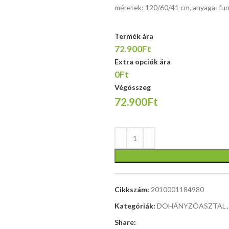
méretek: 120/60/41 cm, anyaga: furn
Termék ára
méretek:
méretek:
72.900Ft
149/50/10
120/60/75-
Extra opciók ára
cm, anyaga
120 cm,
0Ft
laminált
állítható
bútorlap, fió
Végösszeg
magasságú
golyóscsap
72.900Ft
íróasztal,
csúszdáko
anyag:
teljes
laminált
kihúzással,
forgácslap /
szín: wotan
porfestett
tölgy /
acél, szín:
antracit
asztallap -
fekete, keret
Cikkszám:
2010001184980
- fehér
Kategóriák:
DOHÁNYZÓASZTAL
,
Share: