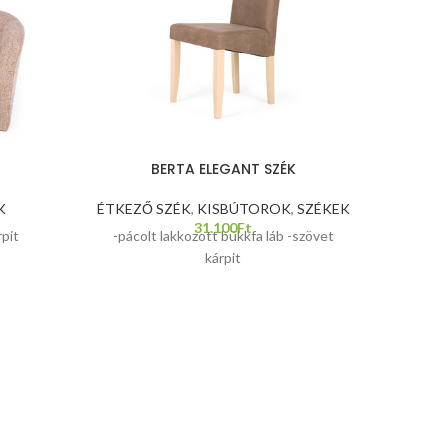
BERTA ELEGANT SZÉK
K
ÉTKEZŐ SZÉK
,
KISBÚTOROK
,
SZÉKEK
KÁR
31.100
Ft
GYÁ
pit
-pácolt lakkozott bükkfa láb -szövet
kárpit
-Széless
Bonell 
db nagy
párna az
bármi
bárm
egyszer
10 cm-k