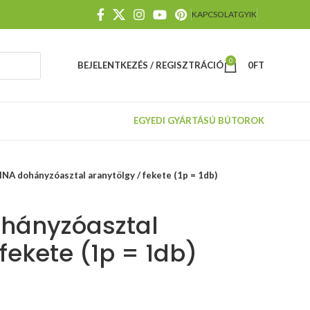
KAPCSOLAT
GYIK
0
BEJELENTKEZÉS / REGISZTRÁCIÓ
0
FT
EGYEDI GYÁRTÁSÚ BÚTOROK
NA dohányzóasztal aranytölgy / fekete (1p = 1db)
hányzóasztal
fekete (1p = 1db)