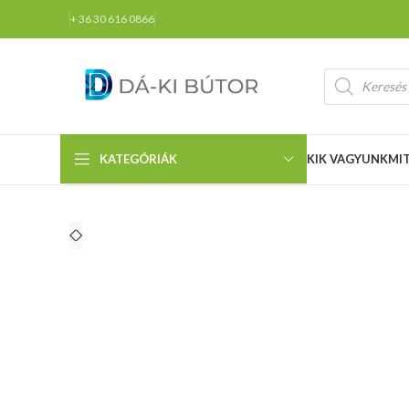
+ 36 30 616 0866
KATEGÓRIÁK
KIK VAGYUNK
MI