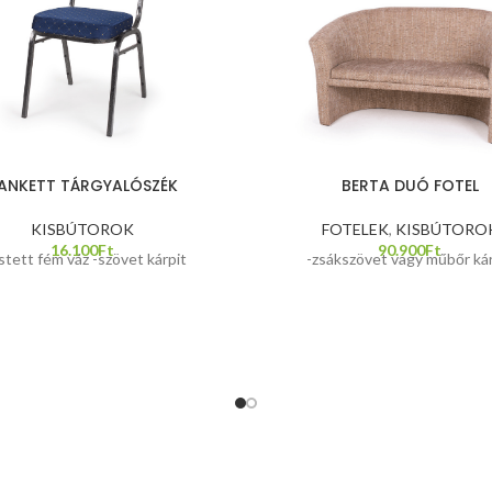
ANKETT TÁRGYALÓSZÉK
BERTA DUÓ FOTEL
KISBÚTOROK
FOTELEK
,
KISBÚTORO
16.100
Ft
90.900
Ft
stett fém váz -szövet kárpit
-zsákszövet vagy műbőr kár