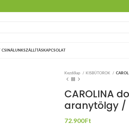
T CSINÁLUNK
SZÁLLÍTÁS
KAPCSOLAT
Kezdőlap
KISBÚTOROK
CAROLI
CAROLINA do
aranytölgy / 
72.900
Ft