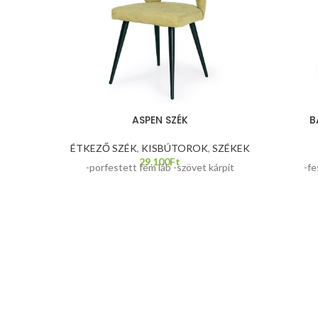
ASPEN SZÉK
B
ÉTKEZŐ SZÉK
,
KISBÚTOROK
,
SZÉKEK
29.100
Ft
-porfestett fém láb -szövet kárpit
-fe