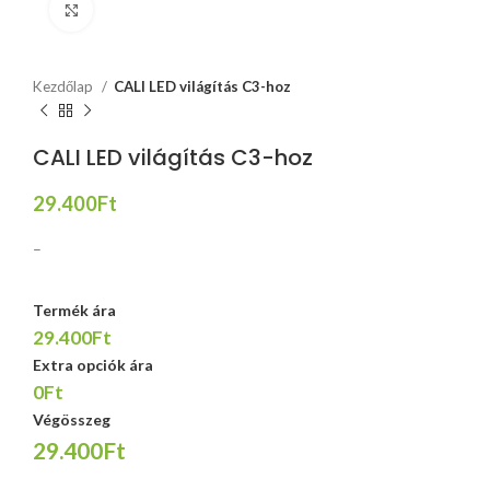
Click to enlarge
Kezdőlap
CALI LED világítás C3-hoz
CALI LED világítás C3-hoz
29.400
Ft
–
Termék ára
29.400Ft
Extra opciók ára
0Ft
Végösszeg
29.400Ft