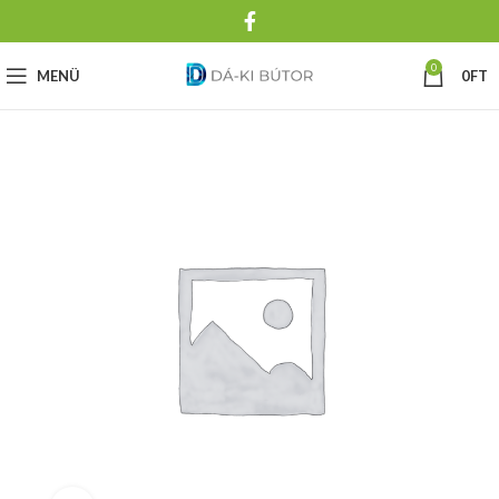
0
MENÜ
0
FT