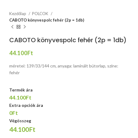
Kezdőlap
POLCOK
CABOTO könyvespolc fehér (2p = 1db)
CABOTO könyvespolc fehér (2p = 1db)
44.100
Ft
méretei: 139/33/144 cm, anyaga: laminált bútorlap, színe:
fehér
Termék ára
44.100Ft
Extra opciók ára
0Ft
Végösszeg
44.100Ft