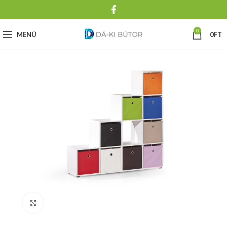
0
MENÜ
0
FT
Click to enlarge