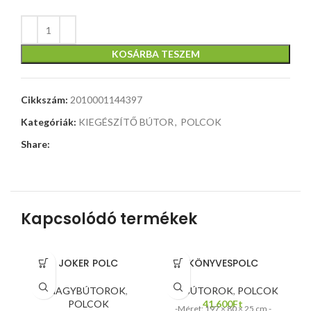
KOSÁRBA TESZEM
Cikkszám:
2010001144397
Kategóriák:
KIEGÉSZÍTŐ BÚTOR
,
POLCOK
Share:
Kapcsolódó termékek
JOKER POLC
KÖNYVESPOLC
L
NAGYBÚTOROK
,
KISBÚTOROK
,
POLCOK
POLCOK
41.600
Ft
-Méret: 197 × 80 × 25 cm -