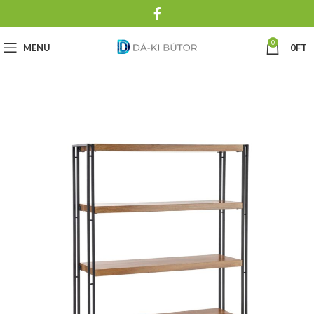
0
MENÜ
0
FT