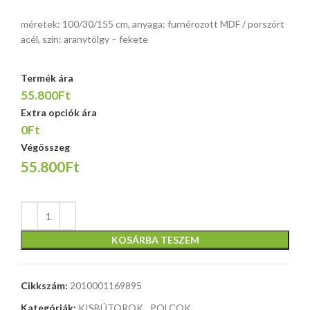
méretek: 100/30/155 cm, anyaga: furnérozott MDF / porszórt
acél, szín: aranytölgy – fekete
Termék ára
55.800Ft
Extra opciók ára
0Ft
Végösszeg
55.800Ft
KOSÁRBA TESZEM
Cikkszám:
2010001169895
Kategóriák:
KISBÚTOROK
,
POLCOK