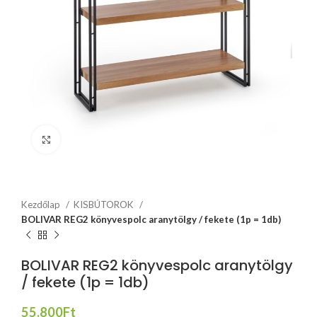
Click to enlarge
Kezdőlap
KISBÚTOROK
BOLIVAR REG2 könyvespolc aranytölgy / fekete (1p = 1db)
BOLIVAR REG2 könyvespolc aranytölgy
/ fekete (1p = 1db)
55.800
Ft