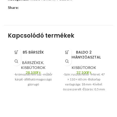
Share:
Kapcsolódó termékek
B5 BÁRSZÉK
BALDO 2
DOHÁNYZÓASZTAL
BÁRSZÉKEK
,
KISBÚTOROK
KISBÚTOROK
28.100
Ft
37.100
Ft
-krómozott fém váz -műbőr
-Szín: rusztik fehér -Méret: 47
-f
kárpit -állítható magasságú
× 110 × 60 cm -Bútorlap
gázrugó
vastagsága: 18 mm -Kivitel:
összeszerelt -Élzárás: 0,5 mm
ABS