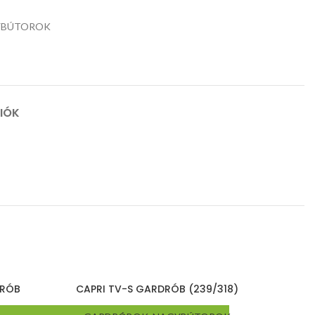
YBÚTOROK
CIÓK
DRÓB
CAPRI TV-S GARDRÓB (239/318)
DIAM