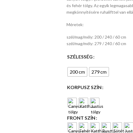
és fehér tölgy. Az egyik legmagasa
megkönnyítésére ruhalifttel van ellá
Méretek:
méretek:
67/76 / 116-
szél/mag/mély: 200 / 240 / 60 cm
124 / 44-52
szél/mag/mély: 279 / 240 / 60 cm
cm, TILT
mechanizmus,
SZÉLESSÉG
eco bőr, szín:
fekete
200 cm
279 cm
KORPUSZ SZÍN
FRONT SZÍN