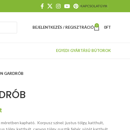
KAPCSOLAT
GYIK
0
BEJELENTKEZÉS / REGISZTRÁCIÓ
0
FT
EGYEDI GYÁRTÁSÚ BÚTOROK
N GARDRÓB
DRÓB
t
éretben kapható. Korpusz színei: justus tölgy, katthult,
us tölgy, katthult, canyon tölgy, rusztik fehér, sötét katthult