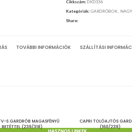
Cikkszám:
DKD336
Kategóriák:
GARDRÓBOK
,
NAG
Share:
RÁS
TOVÁBBI INFORMÁCIÓK
SZÁLLÍTÁSI INFORMÁ
TV-S GARDRÓB MAGASFÉNYŰ
CAPRI TOLÓAJTÓS GAR
BETÉTTEL (239/318)
(160/239)
HASZNOS LINKEK