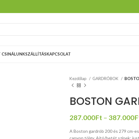
T CSINÁLUNK
SZÁLLÍTÁS
KAPCSOLAT
Kezdőlap
GARDRÓBOK
BOSTO
BOSTON GAR
287.000
Ft
–
387.000
F
A Boston gardrób 200 és 279 cm-es m
canyon tölgy. Ajtó/betét színek: just