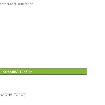
cm, anyag:
stett acél, szín: fehér
kartámasz,
méretek:
laminált
méretek:
124/85/76
forgácslap,
66/49 /
cm, anyag:
szín: fehér
116ö125 cm,
laminált
TILT
anyaga: eco
forgácslap,
mechanizmu
bőr, szín:
szín: fehér
méretek:
fekete
64/75 / 110
118 / 46-5
cm, anyaga
öko bőr, szín
sötétbarna
KOSÁRBA TESZEM
NAGYBÚTOROK