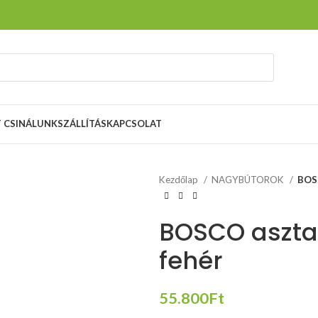
T CSINÁLUNK
SZÁLLÍTÁS
KAPCSOLAT
Kezdőlap
NAGYBÚTOROK
BOSC
BOSCO asztal,
fehér
55.800
Ft