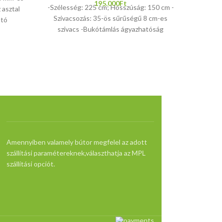
195.000
Ft
-Szélesség: 225 cm; Hosszúság: 150 cm -
 asztal
Szivacsozás: 35-ös sűrűségű 8 cm-es
ató
szivacs -Bukótámlás ágyazhatóság
-Ágynemű tároló -4 db közepes párna és
2 db kicsi karfa párna az alapárban benne
van -A kanapék bármilyen irányban
módosíthatóak bármennyi cm-rel,
csökkentésnél egyszeri díjat számolunk
fel, növelésnél 10 cm-ként számolunk fel
díjat (akkor is ha pl. 6 cm növelést
kérnek).
Garanciális
Amennyiben valamely bútor megfelel az adott
feltételek:
szállítási paramétereknek,választhatja az MPL
https://dakibutor.hu/karpit
szállítási opciót.
butorokra-
vonatkozo-
tajekoztato/