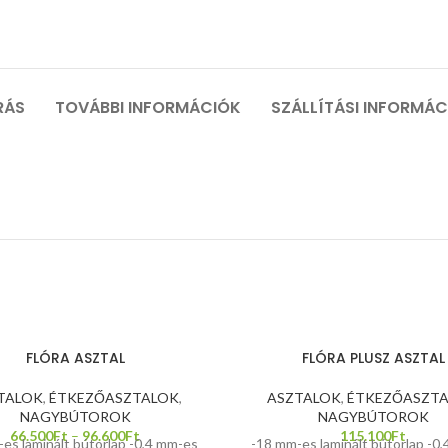
RÁS
TOVÁBBI INFORMÁCIÓK
SZÁLLÍTÁSI INFORMÁ
FLÓRA ASZTAL
FLÓRA PLUSZ ASZTAL
TALOK
,
ÉTKEZŐASZTALOK
,
ASZTALOK
,
ÉTKEZŐASZT
NAGYBÚTOROK
NAGYBÚTOROK
66.500
Ft
–
96.600
Ft
115.100
Ft
es laminált bútorlap -0,4 mm-es
-18 mm-es laminált bútorlap -0