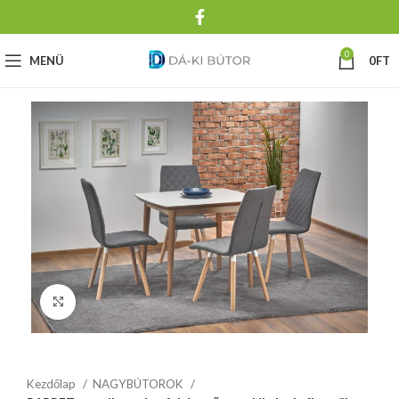
0
MENÜ
0
FT
Click to enlarge
Kezdőlap
NAGYBÚTOROK