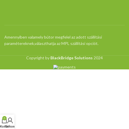
Amennyiben valamely bútor megfelel az adott szállítási
paramétereknek,választhatja az MPL szállítási opciót.
Copyright by
BlackBridge Solutions
2024
0
Kosár
Fiókom