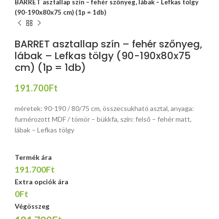
BARRET asztallap szín – fehér szőnyeg, lábak – Lefkas tölgy
(90-190x80x75 cm) (1p = 1db)
BARRET asztallap szín – fehér szőnyeg,
lábak – Lefkas tölgy (90-190x80x75
cm) (1p = 1db)
191.700
Ft
méretek: 90-190 / 80/75 cm, összecsukható asztal, anyaga:
furnérozott MDF / tömör – bükkfa, szín: felső – fehér matt,
lábak – Lefkas tölgy
Termék ára
191.700Ft
Extra opciók ára
0Ft
Végösszeg