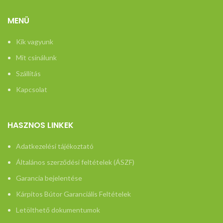
https://dakibuto
butorokra-
MENÜ
vonatkozo-
Kik vagyunk
tajekoztato/
Mit csinálunk
Szállítás
Kapcsolat
HASZNOS LINKEK
Adatkezelési tájékoztató
Általános szerződési feltételek (ÁSZF)
Garancia bejelentése
Kárpitos Bútor Garanciális Feltételek
Letölthető dokumentumok