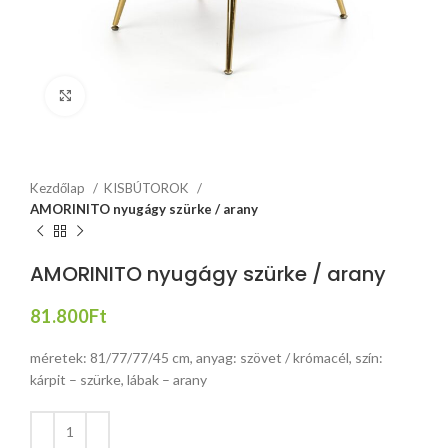
Click to enlarge
Kezdőlap
KISBÚTOROK
AMORINITO nyugágy szürke / arany
AMORINITO nyugágy szürke / arany
81.800
Ft
méretek: 81/77/77/45 cm, anyag: szövet / krómacél, szín:
kárpit – szürke, lábak – arany