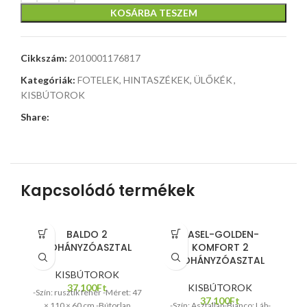
KOSÁRBA TESZEM
Cikkszám:
2010001176817
Kategóriák:
FOTELEK, HINTASZÉKEK, ÜLŐKÉK
,
KISBÚTOROK
Share:
Kapcsolódó termékek
BALDO 2
BASEL-GOLDEN-
DOHÁNYZÓASZTAL
KOMFORT 2
DOHÁNYZÓASZTAL
KISBÚTOROK
K
37.100
Ft
KISBÚTOROK
-Szín: rusztik fehér -Méret: 47
-
37.100
Ft
× 110 × 60 cm -Bútorlap
-Szín: Asztallap-Bianco; Láb-
m