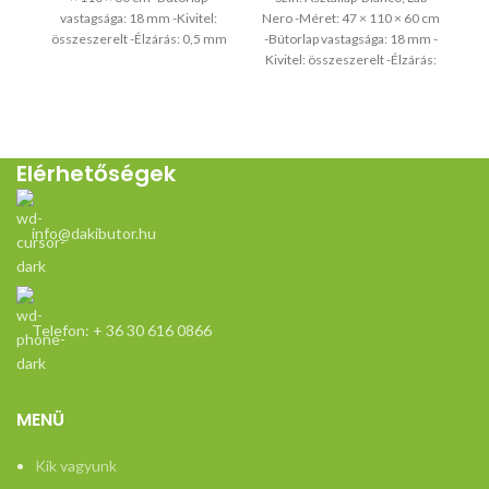
vastagsága: 18 mm -Kivitel:
Nero -Méret: 47 × 110 × 60 cm
összeszerelt -Élzárás: 0,5 mm
-Bútorlap vastagsága: 18 mm -
ABS
Kivitel: összeszerelt -Élzárás:
0,5 mm ABS
Elérhetőségek
info@dakibutor.hu
Telefon: + 36 30 616 0866
MENÜ
Kik vagyunk