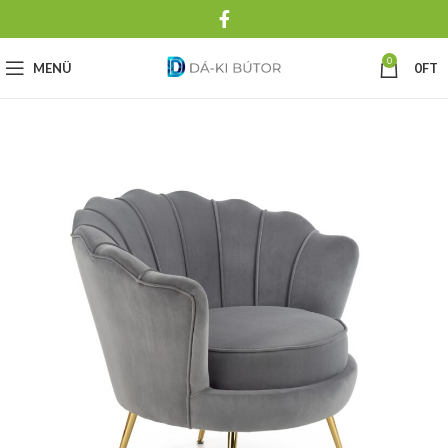
0
MENÜ
0
FT